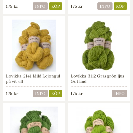
175 kr
175 kr
INFO
KÖP
INFO
KÖP
Lovikka-2141 Mild Lejongul
Lovikka-3112 Gräsgrön ljus
på vit ull
Gotland
175 kr
175 kr
INFO
KÖP
INFO