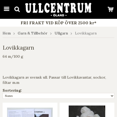
google-site-verification: google7e4b1026db5d9f32.html
FRI FRAKT VID KÖP ÖVER 2500 kr*
Hem
Garn & Tillbehör
Ullgarn
Lovikkagarn
Lovikkagarn
64 m/100 g
Lovikkagarn av svensk ull. Passar till Lovikkavantar, sockor,
filtar m.m
Sortering: