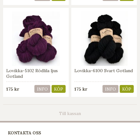
Lovikka-5102 Rödlila ljus
Lovikka-6100 Svart Gotland
Gotland
175 kr
175 kr
INFO
KÖP
INFO
KÖP
Till kassan
KONTAKTA OSS