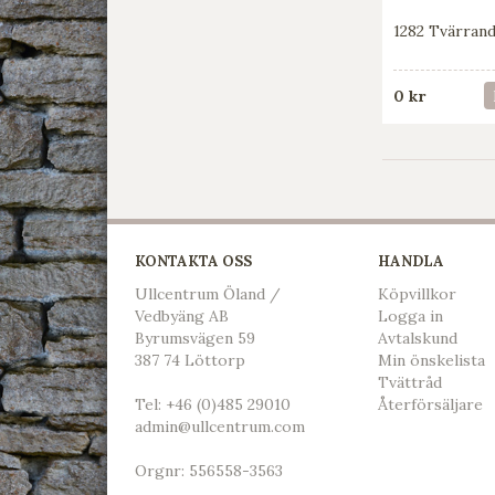
1282 Tvärrand
0 kr
KONTAKTA OSS
HANDLA
Ullcentrum Öland /
Köpvillkor
Vedbyäng AB
L
ogga in
Byrumsvägen 59
Avtalskund
387 74 Löttorp
Min önskelista
Tvättråd
Tel:
+46 (0)485 29010
Återförsäljare
admin@ullcentrum.com
Orgnr: 556558-3563