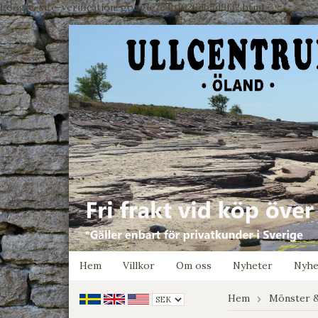
google-site-verification: google7e4b1026db5d9f32.html
Hem
Villkor
Om oss
Nyheter
Nyhe
Hem
Mönster &