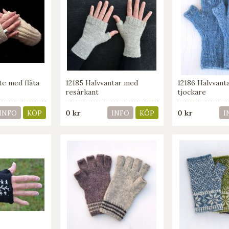
te med fläta
12185 Halvvantar med
12186 Halvvanta
resårkant
tjockare
0 kr
0 kr
INFO
KÖP
INFO
KÖP
I