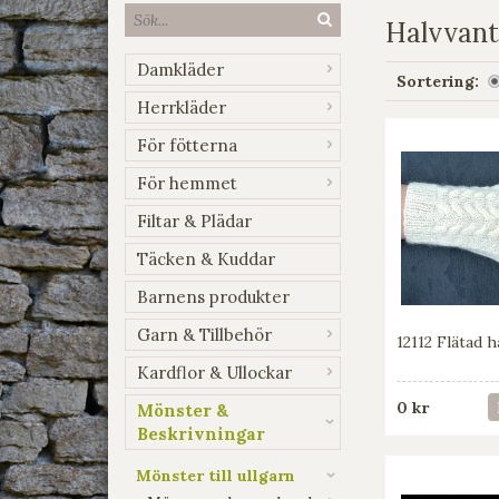
Halvvant
Damkläder
Sortering:
Herrkläder
För fötterna
För hemmet
Filtar & Plädar
Täcken & Kuddar
Barnens produkter
Garn & Tillbehör
12112 Flätad h
Kardflor & Ullockar
0 kr
Mönster &
Beskrivningar
Mönster till ullgarn