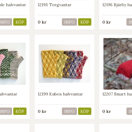
de halvvantar
12195 Torgvantar
12196 Bjärby ha
0 kr
0 kr
INFO
KÖP
INFO
KÖP
I
alvvantar
12199 Kuben halvvantar
12207 Smart ha
0 kr
0 kr
INFO
KÖP
INFO
KÖP
I