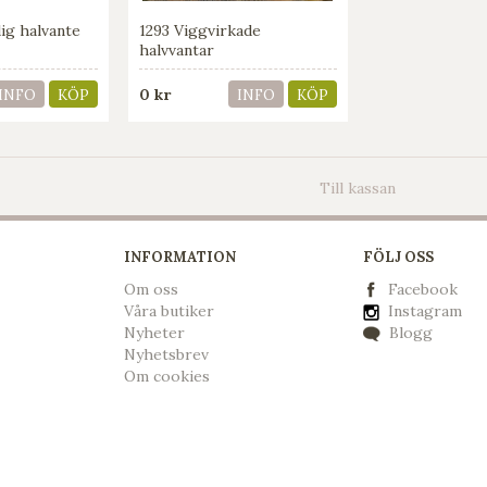
ig halvante
1293 Viggvirkade
halvvantar
0 kr
INFO
KÖP
INFO
KÖP
Till kassan
INFORMATION
FÖLJ OSS
Om oss
Facebook
Våra butiker
Instagram
Nyheter
Blogg
Nyhetsbrev
Om cookies