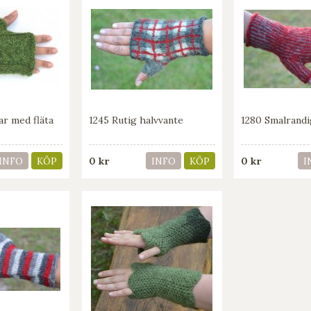
ar med fläta
1245 Rutig halvvante
1280 Smalrandi
0 kr
0 kr
INFO
KÖP
INFO
KÖP
I