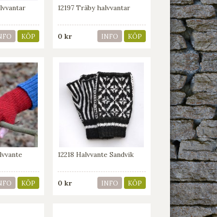
lvvantar
12197 Träby halvvantar
0 kr
NFO
KÖP
INFO
KÖP
lvvante
12218 Halvvante Sandvik
0 kr
NFO
KÖP
INFO
KÖP