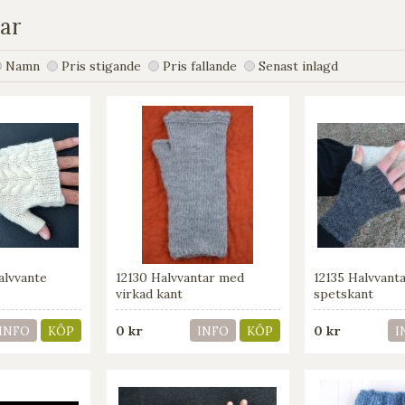
ar
Namn
Pris stigande
Pris fallande
Senast inlagd
alvvante
12130 Halvvantar med
12135 Halvvant
virkad kant
spetskant
0 kr
0 kr
INFO
KÖP
INFO
KÖP
I