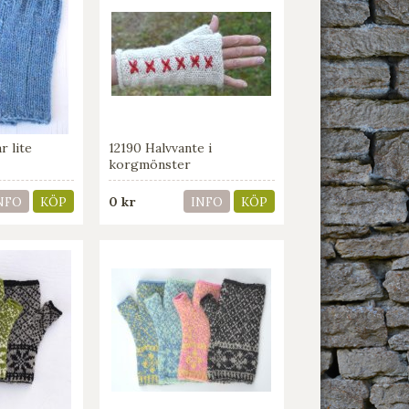
r lite
12190 Halvvante i
korgmönster
0 kr
NFO
KÖP
INFO
KÖP