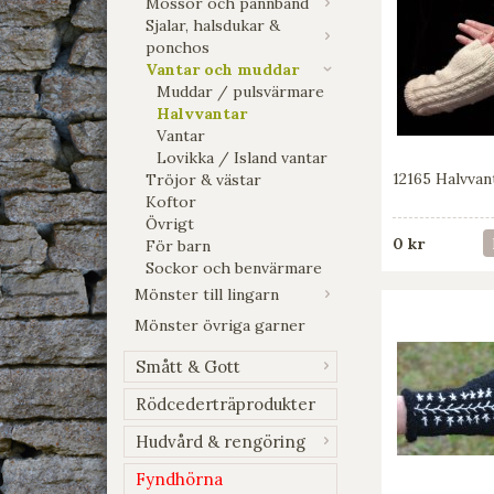
Mössor och pannband
Sjalar, halsdukar &
ponchos
Vantar och muddar
Muddar / pulsvärmare
Halvvantar
Vantar
Lovikka / Island vantar
12165 Halvvan
Tröjor & västar
Koftor
Övrigt
0 kr
För barn
Sockor och benvärmare
Mönster till lingarn
Mönster övriga garner
Smått & Gott
Rödcederträprodukter
Hudvård & rengöring
Fyndhörna