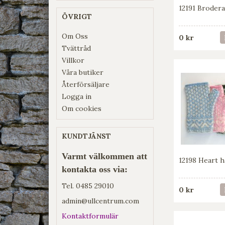
12191 Brodera
ÖVRIGT
Om Oss
0 kr
Tvättråd
Villkor
Våra butiker
Återförsäljare
Logga in
Om cookies
KUNDTJÄNST
Varmt välkommen att
12198 Heart h
kontakta oss via:
Tel.
0485 29010
0 kr
admin@ullcentrum.com
Kontaktformulär