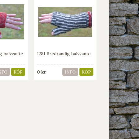
g halvvante
1281 Bredrandig halvvante
0 kr
NFO
KÖP
INFO
KÖP