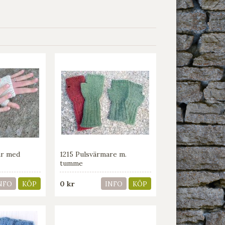
ar med
1215 Pulsvärmare m.
tumme
0 kr
NFO
KÖP
INFO
KÖP