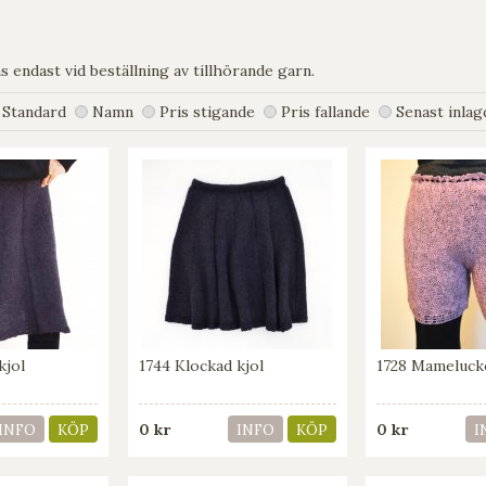
 endast vid beställning av tillhörande garn.
Standard
Namn
Pris stigande
Pris fallande
Senast inlag
kjol
1744 Klockad kjol
1728 Mameluck
0 kr
0 kr
INFO
KÖP
INFO
KÖP
I