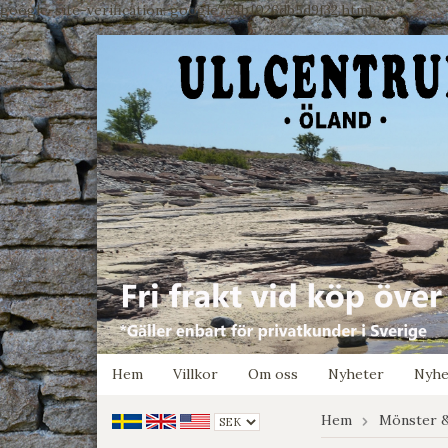
google-site-verification: google7e4b1026db5d9f32.html
Hem
Villkor
Om oss
Nyheter
Nyhe
Hem
Mönster &