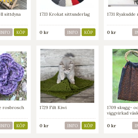
ll sittdyna
1733 Krokat sittunderlag
1731 Ryakudde 
0 kr
0 kr
INFO
KÖP
INFO
KÖP
I
de rosbrosch
1729 Filt Kiwi
1709 skugg- o
viggvirkad väs
0 kr
0 kr
INFO
KÖP
INFO
KÖP
I