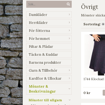
Övrigt
Damkläder
Mönster skickas
Herrkläder
Sortering:
För fötterna
För hemmet
Filtar & Plädar
Täcken & Kuddar
Barnens produkter
Garn & Tillbehör
Kardflor & Ullockar
1744 Klockad 
Mönster &
Beskrivningar
0 kr
Mönster till ullgarn