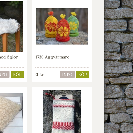
med öglor
1738 Äggvärmare
0 kr
NFO
KÖP
INFO
KÖP