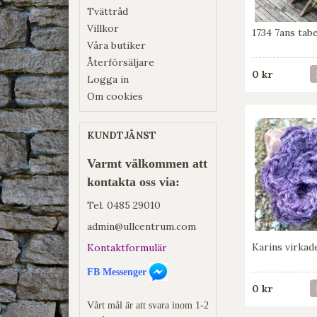
Tvättråd
Villkor
1734 7ans tabe
Våra butiker
Återförsäljare
0 kr
Logga in
Om cookies
KUNDTJÄNST
Varmt välkommen att
kontakta oss via:
Tel.
0485 29010
admin@ullcentrum.com
Karins virka
Kontaktformulär
FB Messenger
0 kr
Vårt mål är att svara inom 1-2