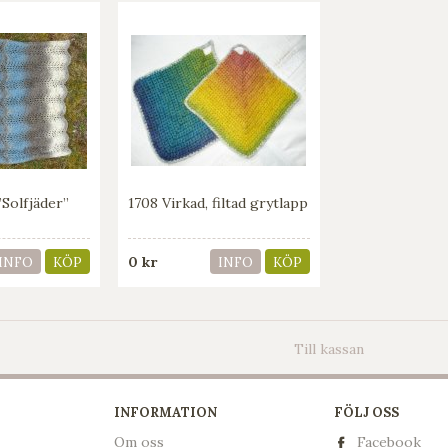
”Solfjäder”
1708 Virkad, filtad grytlapp
0 kr
INFO
KÖP
INFO
KÖP
Till kassan
INFORMATION
FÖLJ OSS
Om oss
Facebook