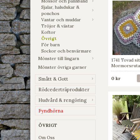
Mössor och pannband
Sjalar, halsdukar &
ponchos
Vantar och muddar
Tröjor & västar
Koftor
Övrigt
För barn
Sockor och benvärmare
Mönster till lingarn
1741 Tovad si
Mormorsrut
Mönster övriga garner
0 kr
Smått & Gott
Rödcederträprodukter
Hudvård & rengöring
Fyndhörna
ÖVRIGT
Om Oss