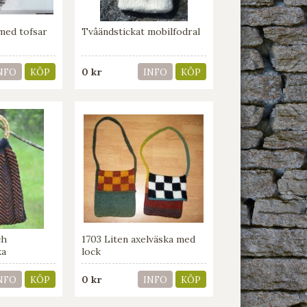
med tofsar
Tvåändstickat mobilfodral
0 kr
NFO
KÖP
INFO
KÖP
ch
1703 Liten axelväska med
ka
lock
0 kr
NFO
KÖP
INFO
KÖP