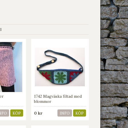
d
er
1742 Magväska filtad med
blommor
0 kr
NFO
KÖP
INFO
KÖP