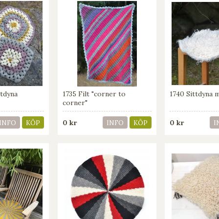
ttdyna
1735 Filt "corner to
1740 Sittdyna 
a
corner"
0 kr
0 kr
INFO
KÖP
INFO
KÖP
I