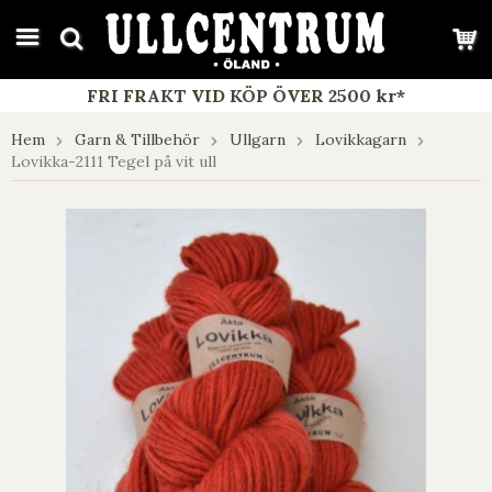
google-site-verification: google7e4b1026db5d9f32.html
FRI FRAKT VID KÖP ÖVER 2500 kr*
Hem
Garn & Tillbehör
Ullgarn
Lovikkagarn
Lovikka-2111 Tegel på vit ull