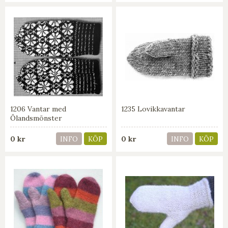
1206 Vantar med
1235 Lovikkavantar
Ölandsmönster
0 kr
0 kr
INFO
KÖP
INFO
KÖP