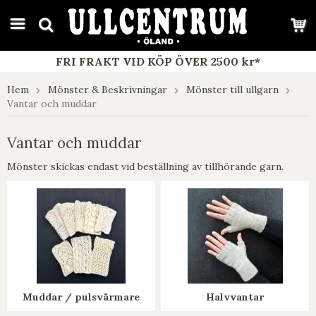
google-site-verification: google7e4b1026db5d9f32.html
FRI FRAKT VID KÖP ÖVER 2500 kr*
Hem
Mönster & Beskrivningar
Mönster till ullgarn
Vantar och muddar
Vantar och muddar
Mönster skickas endast vid beställning av tillhörande garn.
Muddar / pulsvärmare
Halvvantar