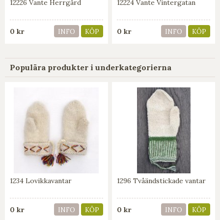
12226 Vante Herrgård
12224 Vante Vintergatan
0 kr
0 kr
INFO
KÖP
INFO
KÖP
Populära produkter i underkategorierna
1234 Lovikkavantar
1296 Tvåändstickade vantar
0 kr
0 kr
INFO
KÖP
INFO
KÖP