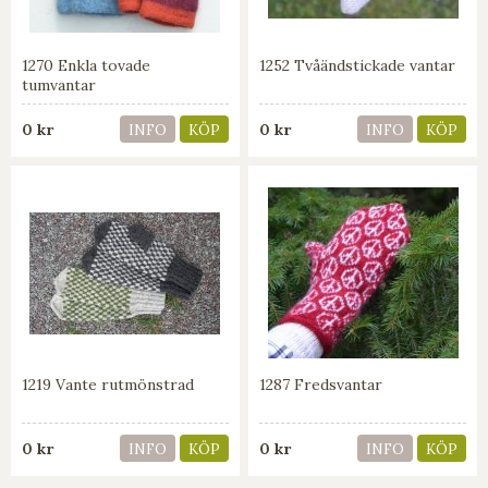
1270 Enkla tovade
1252 Tvåändstickade vantar
tumvantar
0 kr
0 kr
INFO
KÖP
INFO
KÖP
1219 Vante rutmönstrad
1287 Fredsvantar
0 kr
0 kr
INFO
KÖP
INFO
KÖP