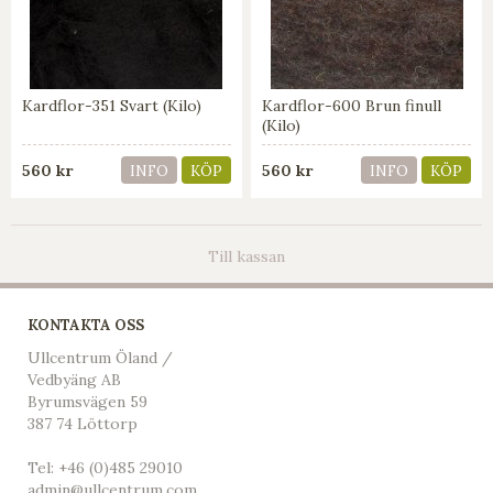
Kardflor-351 Svart (Kilo)
Kardflor-600 Brun finull
(Kilo)
560 kr
560 kr
INFO
KÖP
INFO
KÖP
Till kassan
KONTAKTA OSS
Ullcentrum Öland /
Vedbyäng AB
Byrumsvägen 59
387 74 Löttorp
Tel:
+46 (0)485 29010
admin@ullcentrum.com