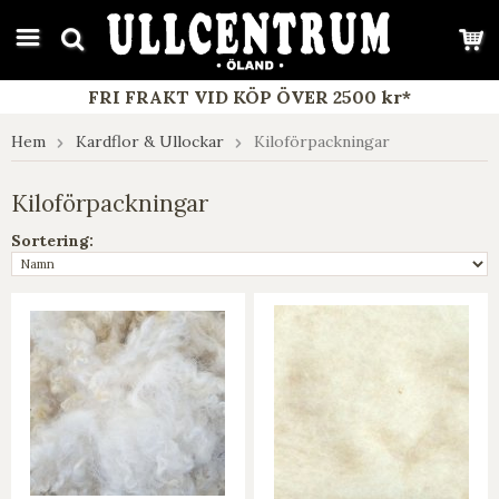
google-site-verification: google7e4b1026db5d9f32.html
FRI FRAKT VID KÖP ÖVER 2500 kr*
Hem
Kardflor & Ullockar
Kiloförpackningar
Kiloförpackningar
Sortering: