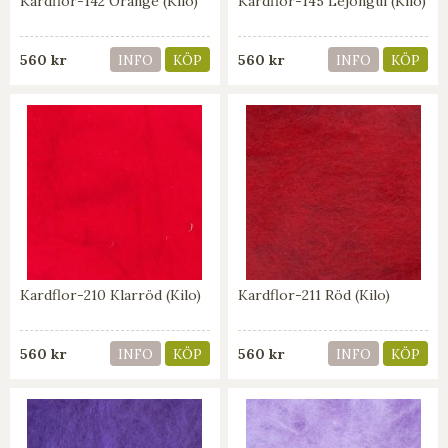
Kardflor-142 Orange (Kilo)
Kardflor-145 Lejongul (Kilo)
560 kr
560 kr
INFO
KÖP
INFO
KÖP
Kardflor-210 Klarröd (Kilo)
Kardflor-211 Röd (Kilo)
560 kr
560 kr
INFO
KÖP
INFO
KÖP