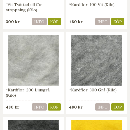
”Vit Tvättad ull för
*Kardflor-100 Vit (Kilo)
stoppning (Kilo)
300 kr
480 kr
INFO
KÖP
INFO
KÖP
*Kardflor-200 Ljusgrå
*Kardflor-300 Grå (Kilo)
(Kilo)
480 kr
480 kr
INFO
KÖP
INFO
KÖP