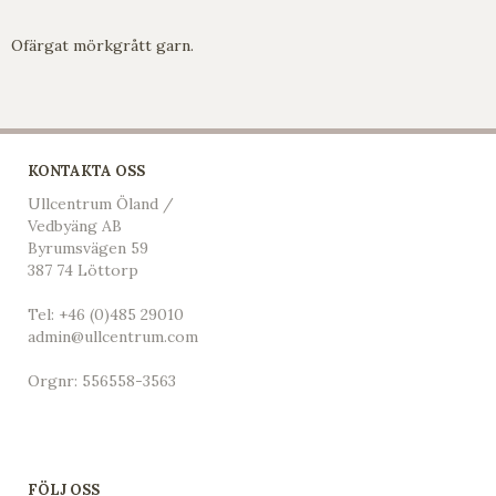
Ofärgat mörkgrått garn.
KONTAKTA OSS
Ullcentrum Öland /
Vedbyäng AB
Byrumsvägen 59
387 74 Löttorp
Tel:
+46 (0)485 29010
admin@ullcentrum.com
Orgnr: 556558-3563
FÖLJ OSS