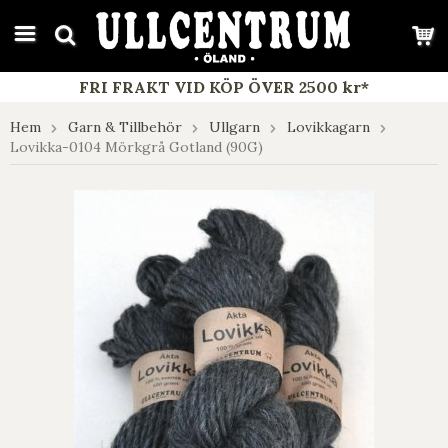
google-site-verification: google7e4b1026db5d9f32.html
FRI FRAKT VID KÖP ÖVER 2500 kr*
Hem
Garn & Tillbehör
Ullgarn
Lovikkagarn
Lovikka-0104 Mörkgrå Gotland (90G)