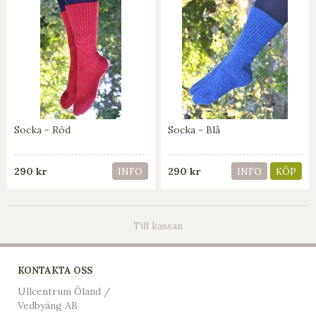
Socka - Röd
Socka - Blå
290 kr
290 kr
INFO
INFO
KÖP
Till kassan
KONTAKTA OSS
Ullcentrum Öland /
Vedbyäng AB