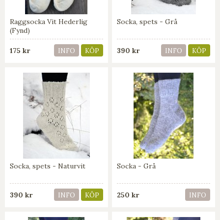
Raggsocka Vit Hederlig
Socka, spets - Grå
(Fynd)
175 kr
390 kr
INFO
KÖP
INFO
KÖP
Socka, spets - Naturvit
Socka - Grå
390 kr
250 kr
INFO
KÖP
INFO