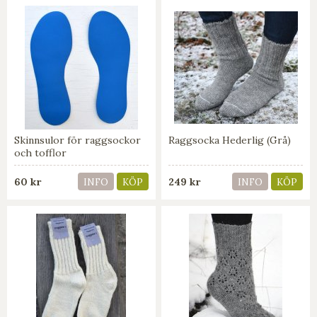
Skinnsulor för raggsockor
Raggsocka Hederlig (Grå)
och tofflor
60 kr
249 kr
INFO
KÖP
INFO
KÖP