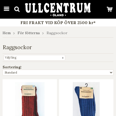
google-site-verification: google7e4b1026db5d9f32.html
FRI FRAKT VID KÖP ÖVER 2500 kr*
Hem
För fötterna
Raggsockor
Raggsockor
Välj färg
Sortering: