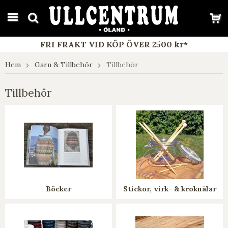
google-site-verification: google7e4b1026db5d9f32.html
FRI FRAKT VID KÖP ÖVER 2500 kr*
Hem
Garn & Tillbehör
Tillbehör
Tillbehör
Böcker
Stickor, virk- & kroknålar