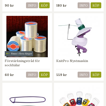
90 kr
180 kr
INFO
KÖP
INFO
KÖP
Finns i flera färger
Förstärkningstråd för
KnitPro Nystmaskin
sockhälar
60 kr
559 kr
INFO
KÖP
INFO
KÖP