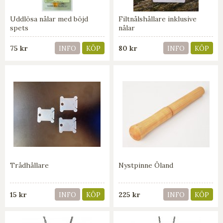
Uddlösa nålar med böjd
Filtnålshållare inklusive
spets
nålar
75 kr
80 kr
INFO
KÖP
INFO
KÖP
Trådhållare
Nystpinne Öland
15 kr
225 kr
INFO
KÖP
INFO
KÖP