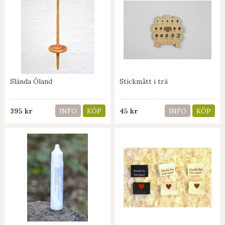
Slända Öland
Stickmått i trä
395 kr
45 kr
INFO
KÖP
INFO
KÖP