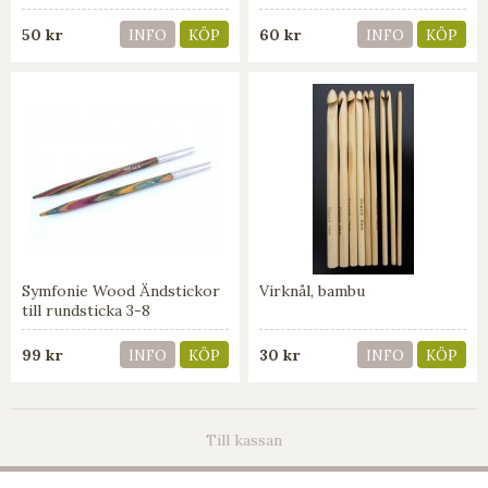
50 kr
60 kr
INFO
KÖP
INFO
KÖP
Symfonie Wood Ändstickor
Virknål, bambu
till rundsticka 3-8
99 kr
30 kr
INFO
KÖP
INFO
KÖP
Till kassan