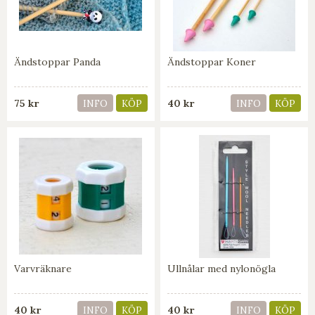
Ändstoppar Panda
Ändstoppar Koner
75 kr
40 kr
INFO
KÖP
INFO
KÖP
Varvräknare
Ullnålar med nylonögla
40 kr
40 kr
INFO
KÖP
INFO
KÖP