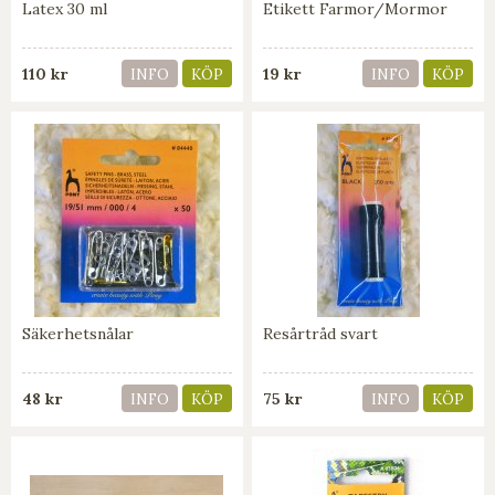
Latex 30 ml
Etikett Farmor/Mormor
110 kr
19 kr
INFO
KÖP
INFO
KÖP
Säkerhetsnålar
Resårtråd svart
48 kr
75 kr
INFO
KÖP
INFO
KÖP