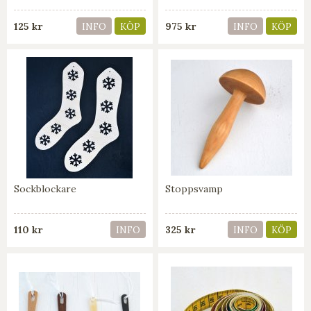
125 kr
975 kr
INFO
KÖP
INFO
KÖP
Sockblockare
Stoppsvamp
110 kr
325 kr
INFO
INFO
KÖP