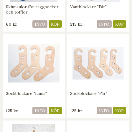
Skinnsulor för raggsockor
Vantblockare "Får"
och tofflor
60 kr
215 kr
INFO
KÖP
INFO
KÖP
Sockblockare "Lama"
Sockblockare "Får"
125 kr
125 kr
INFO
KÖP
INFO
KÖP