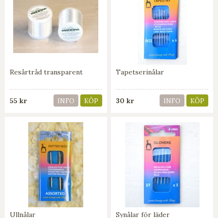
Resårtråd transparent
Tapetserinålar
55 kr
30 kr
INFO
KÖP
INFO
KÖP
Ullnålar
Synålar för läder