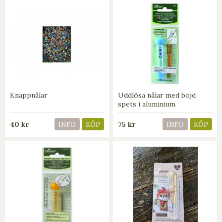
Knappnålar
Uddlösa nålar med böjd
spets i aluminium
40 kr
75 kr
INFO
KÖP
INFO
KÖP