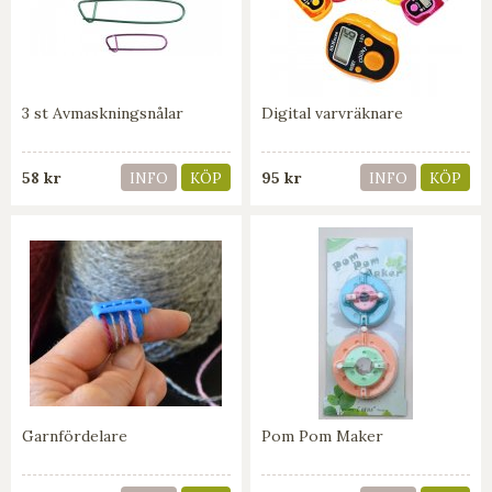
3 st Avmaskningsnålar
Digital varvräknare
58 kr
95 kr
INFO
KÖP
INFO
KÖP
Garnfördelare
Pom Pom Maker