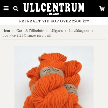
google-site-verification: google7e4b1026db5d9f32.html
FRI FRAKT VID KÖP ÖVER 2500 kr*
Hem
Garn & Tillbehör
Ullgarn
Lovikkagarn
Lovikka-2121 Orange på vit ull