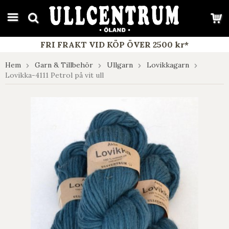
google-site-verification: google7e4b1026db5d9f32.html
FRI FRAKT VID KÖP ÖVER 2500 kr*
Hem
Garn & Tillbehör
Ullgarn
Lovikkagarn
Lovikka-4111 Petrol på vit ull