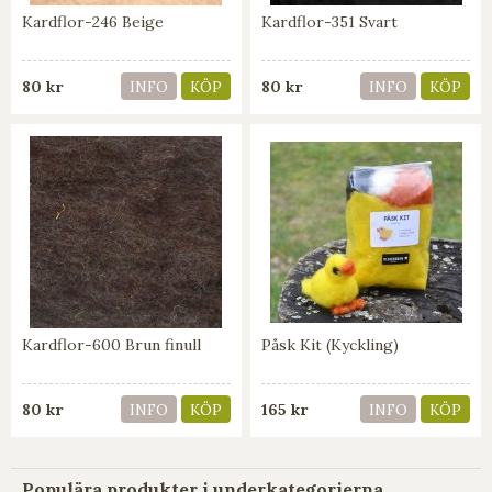
Kardflor-246 Beige
Kardflor-351 Svart
80 kr
80 kr
INFO
KÖP
INFO
KÖP
Kardflor-600 Brun finull
Påsk Kit (Kyckling)
80 kr
165 kr
INFO
KÖP
INFO
KÖP
Populära produkter i underkategorierna