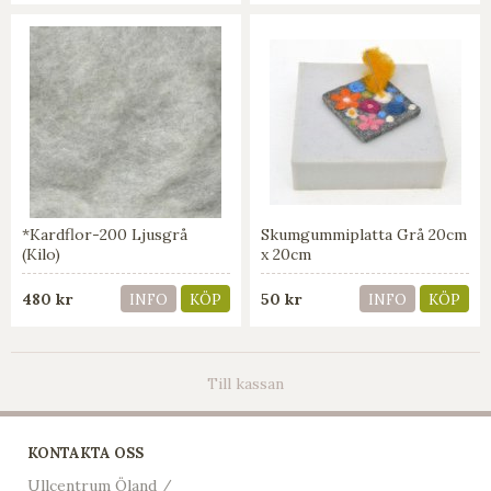
*Kardflor-200 Ljusgrå
Skumgummiplatta Grå 20cm
(Kilo)
x 20cm
480 kr
50 kr
INFO
KÖP
INFO
KÖP
Till kassan
KONTAKTA OSS
Ullcentrum Öland /