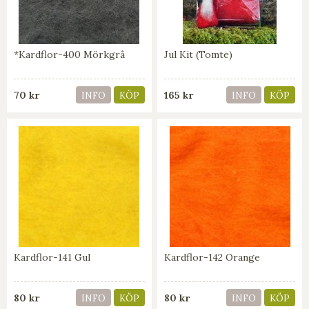
*Kardflor-400 Mörkgrå
Jul Kit (Tomte)
70 kr
165 kr
INFO
KÖP
INFO
KÖP
Kardflor-141 Gul
Kardflor-142 Orange
80 kr
80 kr
INFO
KÖP
INFO
KÖP