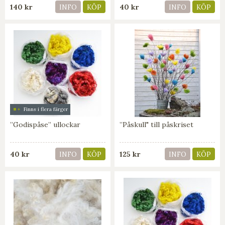
140 kr
40 kr
INFO
KÖP
INFO
KÖP
Finns i flera färger
”Godispåse” ullockar
”Påskull" till påskriset
40 kr
125 kr
INFO
KÖP
INFO
KÖP