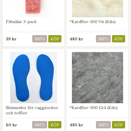
Filtnålar 3-pack
*Kardflor-100 Vit (Kilo)
39 kr
480 kr
INFO
KÖP
INFO
KÖP
Skinnsulor för raggsockor
*Kardflor-300 Grå (Kilo)
och tofflor
60 kr
480 kr
INFO
KÖP
INFO
KÖP