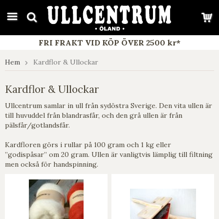
google-site-verification: google7e4b1026db5d9f32.html
FRI FRAKT VID KÖP ÖVER 2500 kr*
Hem
Kardflor & Ullockar
Kardflor & Ullockar
Ullcentrum samlar in ull från sydöstra Sverige. Den vita ullen är
till huvuddel från blandrasfår, och den grå ullen är från
pälsfår/gotlandsfår.
Kardfloren görs i rullar på 100 gram och 1 kg eller
”godispåsar” om 20 gram. Ullen är vanligtvis lämplig till filtning
men också för handspinning.