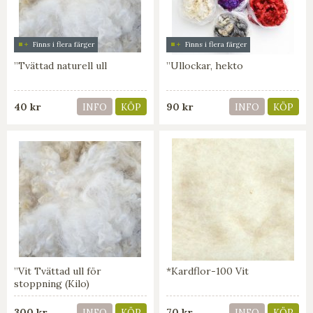
Finns i flera färger
Finns i flera färger
”Tvättad naturell ull
”Ullockar, hekto
40 kr
90 kr
INFO
KÖP
INFO
KÖP
”Vit Tvättad ull för
*Kardflor-100 Vit
stoppning (Kilo)
300 kr
70 kr
INFO
KÖP
INFO
KÖP