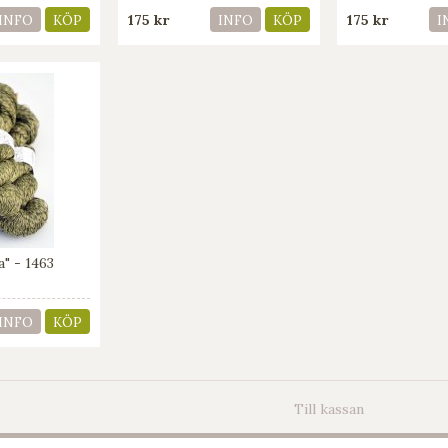
175 kr
175 kr
INFO
KÖP
INFO
KÖP
I
a" - 1463
INFO
KÖP
Till kassan