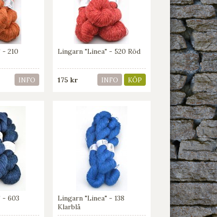
 - 210
Lingarn "Linea" - 520 Röd
175 kr
INFO
INFO
KÖP
" - 603
Lingarn "Linea" - 138
Klarblå