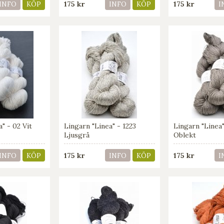
175 kr
175 kr
INFO
KÖP
INFO
KÖP
I
" - 02 Vit
Lingarn "Linea" - 1223
Lingarn "Linea
Ljusgrå
Oblekt
175 kr
175 kr
INFO
KÖP
INFO
KÖP
I