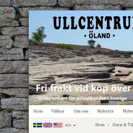
google-site-verification: google7e4b1026db5d9f32.html
Hem
Villkor
Om oss
Nyheter
Nyhe
Hem
Garn & Ti