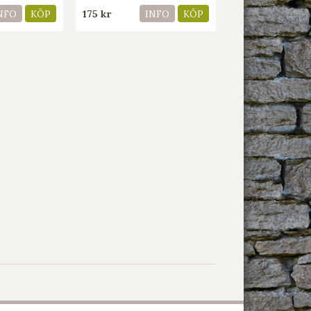
175 kr
NFO
KÖP
INFO
KÖP