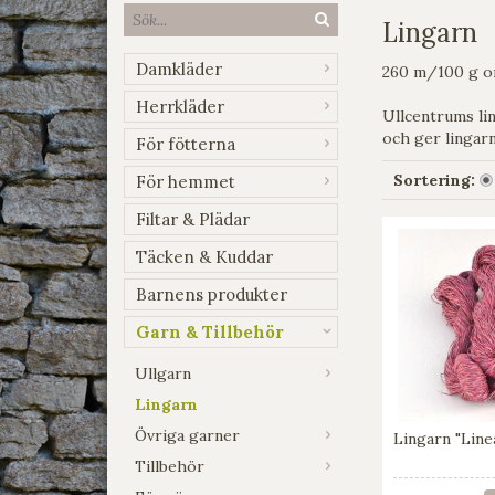
Lingarn
Damkläder
260 m/100 g om
Herrkläder
Ullcentrums lin
och ger lingar
För fötterna
Sortering:
För hemmet
Filtar & Plädar
Täcken & Kuddar
Barnens produkter
Garn & Tillbehör
Ullgarn
Lingarn
Övriga garner
Lingarn "Line
Tillbehör