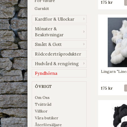
För vävare
175 kr
Garnkit
Kardflor & Ullockar
Mönster &
Beskrivningar
Smått & Gott
Rödcederträprodukter
Hudvård & rengöring
Lingarn "Linea
Fyndhörna
ÖVRIGT
175 kr
Om Oss
Tvättråd
Villkor
Våra butiker
Återförsäljare