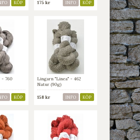
175 kr
NFO
KÖP
INFO
KÖP
" - 760
Lingarn "Linea" - 462
Natur (90g)
158 kr
NFO
KÖP
INFO
KÖP