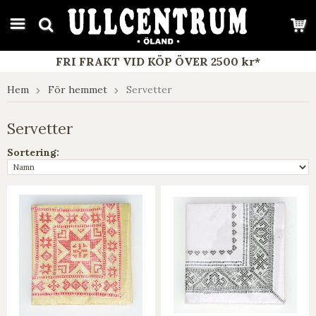
google-site-verification: google7e4b1026db5d9f32.html
FRI FRAKT VID KÖP ÖVER 2500 kr*
Hem
För hemmet
Servetter
Servetter
Sortering: