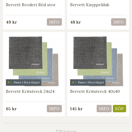
Servett Broderi Röd stor
Servett Knyppelduk
49 kr
48 kr
INFO
INFO
Finns i flera färger
Finns i flera färger
Servett Kritstreck 24x24
Servett Kritstreck 40x40
65 kr
145 kr
INFO
INFO
KÖP
Till kassan