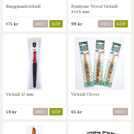
Smygmaskvirknål
Symfonie Wood Virknål
3+3.5 mm
175 kr
99 kr
INFO
KÖP
INFO
KÖP
Virknål 12 mm
Virknål Clover
59 kr
65 kr
INFO
KÖP
INFO