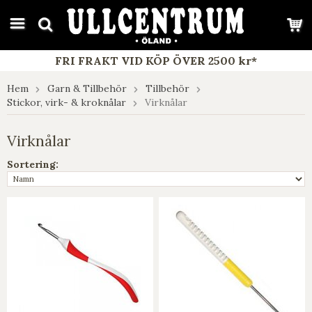
google-site-verification: google7e4b1026db5d9f32.html
FRI FRAKT VID KÖP ÖVER 2500 kr*
Hem
Garn & Tillbehör
Tillbehör
Stickor, virk- & kroknålar
Virknålar
Virknålar
Sortering: