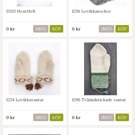
13113 Heartfelt
1236 Lovikkasockor
0 kr
0 kr
INFO
KÖP
INFO
KÖP
1234 Lovikkavantar
1296 Tvåändstickade vantar
0 kr
0 kr
INFO
KÖP
INFO
KÖP