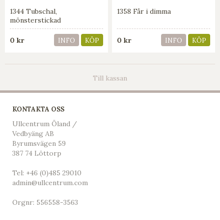
1344 Tubschal,
1358 Får i dimma
mönsterstickad
0 kr
0 kr
INFO
KÖP
INFO
KÖP
Till kassan
KONTAKTA OSS
Ullcentrum Öland /
Vedbyäng AB
Byrumsvägen 59
387 74 Löttorp
Tel:
+46 (0)485 29010
admin@ullcentrum.com
Orgnr: 556558-3563