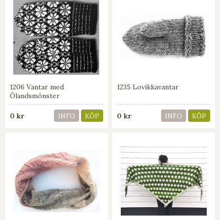
1206 Vantar med
1235 Lovikkavantar
Ölandsmönster
0 kr
0 kr
INFO
KÖP
INFO
KÖP