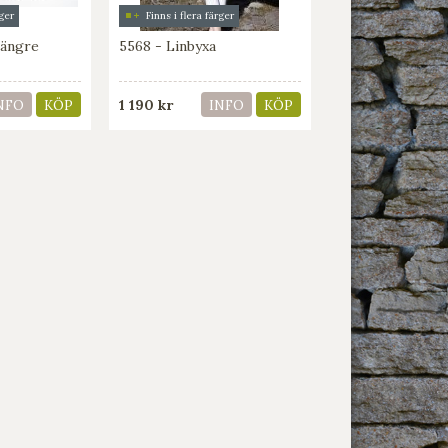
rger
Finns i flera färger
längre
5568 - Linbyxa
1 190 kr
NFO
KÖP
INFO
KÖP