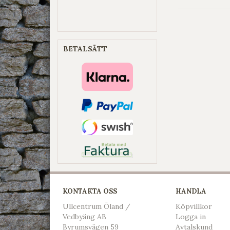
BETALSÄTT
KONTAKTA OSS
HANDLA
Ullcentrum Öland /
Köpvillkor
Vedbyäng AB
L
ogga in
Byrumsvägen 59
Avtalskund