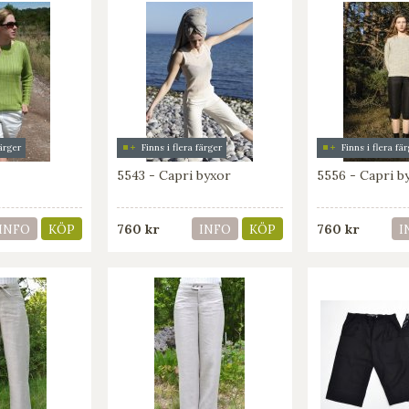
färger
Finns i flera färger
Finns i flera fä
5543 - Capri byxor
5556 - Capri b
760 kr
760 kr
INFO
KÖP
INFO
KÖP
I