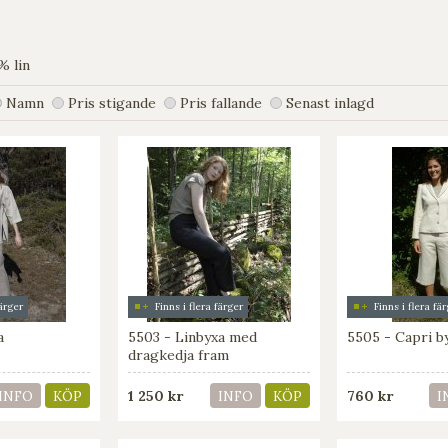
% lin
Namn
Pris stigande
Pris fallande
Senast inlagd
färger
Finns i flera färger
Finns i flera fä
a
5503 - Linbyxa med
5505 - Capri b
dragkedja fram
1 250 kr
760 kr
INFO
KÖP
INFO
KÖP
I