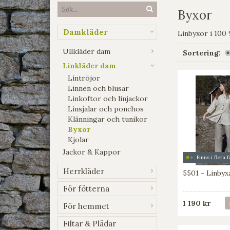
Byxor
Damkläder
Linbyxor i 100 
Ullkläder dam
Sortering:
Linkläder dam
Lintröjor
Linnen och blusar
Linkoftor och linjackor
Linsjalar och ponchos
Klänningar och tunikor
Byxor
Kjolar
Jackor & Kappor
Finns i flera 
Herrkläder
5501 - Linbyx
För fötterna
1 190 kr
För hemmet
Filtar & Plädar