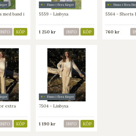
färger
Finns i flera färger
Finns i flera fä
a med band i
5559 - Linbyxa
5564 - Shorts 
1 250 kr
760 kr
INFO
KÖP
INFO
KÖP
I
färger
Finns i flera färger
or extra
7504 - Linbyxa
1 190 kr
INFO
KÖP
INFO
KÖP