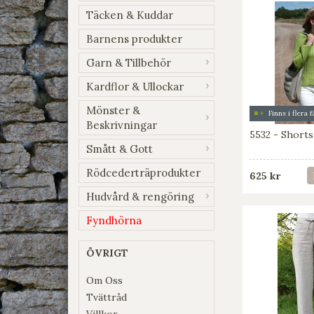
Täcken & Kuddar
Barnens produkter
Garn & Tillbehör
Kardflor & Ullockar
Mönster &
Finns i flera 
Beskrivningar
5532 - Shorts
Smått & Gott
Rödcederträprodukter
625 kr
Hudvård & rengöring
Fyndhörna
ÖVRIGT
Om Oss
Tvättråd
Villkor