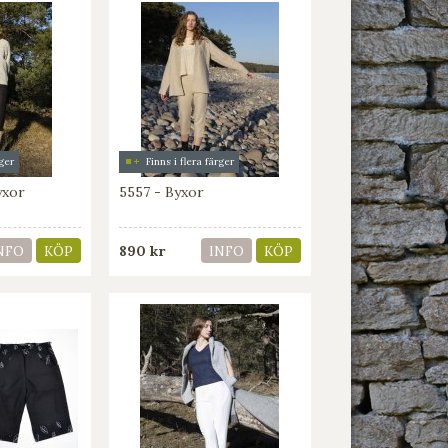
rger
Finns i flera färger
yxor
5557 - Byxor
890 kr
NFO
KÖP
INFO
KÖP