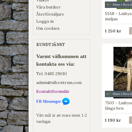
Finns i flera 
Våra butiker
5558 - Linbyx
Återförsäljare
midjan
Logga in
Om cookies
1 250 kr
KUNDTJÄNST
Varmt välkommen att
kontakta oss via:
Tel.
0485 29010
admin@ullcentrum.com
Kontaktformulär
Finns i flera 
FB Messenger
7503 - Linbyx
långa ben
Vårt mål är att svara inom 1-2
1 190 kr
vardagar.