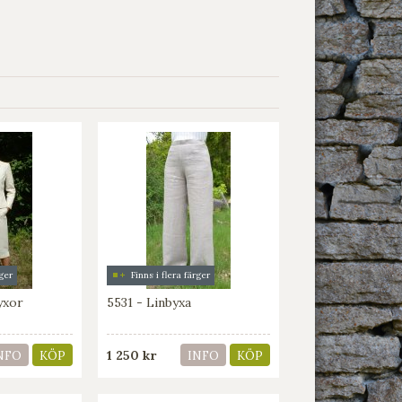
rger
Finns i flera färger
yxor
5531 - Linbyxa
1 250 kr
NFO
KÖP
INFO
KÖP