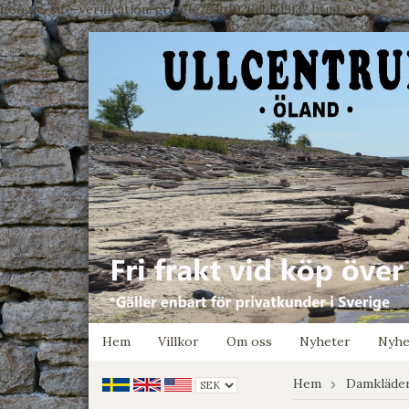
google-site-verification: google7e4b1026db5d9f32.html
Hem
Villkor
Om oss
Nyheter
Nyhe
Hem
Damkläde