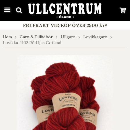
google-site-verification: google7e4b1026db5d9f32.html
FRI FRAKT VID KÖP ÖVER 2500 kr*
Hem
Garn & Tillbehör
Ullgarn
Lovikkagarn
Lovikka-1102 Röd ljus Gotland