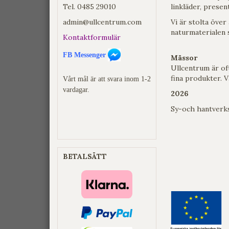
Tel.
0485 29010
linkläder, presen
admin@ullcentrum.com
Vi är stolta över 
naturmaterialen 
Kontaktformulär
FB Messenger
Mässor
Ullcentrum är of
fina produkter. 
Vårt mål är att svara inom 1-2
vardagar.
2026
Sy-och hantver
BETALSÄTT