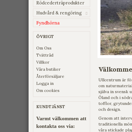
Rödcederträprodukter
Hudvård & rengöring
Fyndhörna
ÖVRIGT
Om Oss
Tvättråd
Villkor
Välkommen
Våra butiker
Återförsäljare
Ullcentrum är fö
Logga in
om naturmaterial 
Om cookies
själva in svensk 
Öland och i södra
tofflor, grytund
KUNDTJÄNST
och design.
Varmt välkommen att
Genom att interv
traditionella mön
kontakta oss via:
våra stickade pla