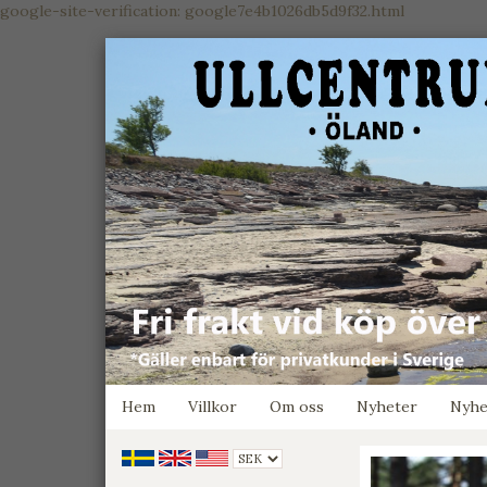
google-site-verification: google7e4b1026db5d9f32.html
Hem
Villkor
Om oss
Nyheter
Nyhe