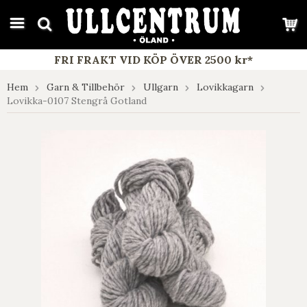
google-site-verification: google7e4b1026db5d9f32.html
FRI FRAKT VID KÖP ÖVER 2500 kr*
Hem
Garn & Tillbehör
Ullgarn
Lovikkagarn
Lovikka-0107 Stengrå Gotland