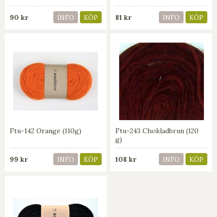
90 kr
81 kr
INFO
KÖP
INFO
KÖP
Ftu-142 Orange (110g)
Ftu-243 Chokladbrun (120
g)
99 kr
108 kr
INFO
KÖP
INFO
KÖP