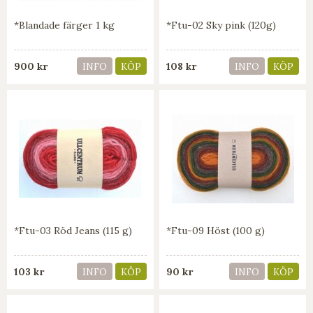
*Blandade färger 1 kg
*Ftu-02 Sky pink (120g)
900 kr
108 kr
INFO
KÖP
INFO
KÖP
*Ftu-03 Röd Jeans (115 g)
*Ftu-09 Höst (100 g)
103 kr
90 kr
INFO
KÖP
INFO
KÖP