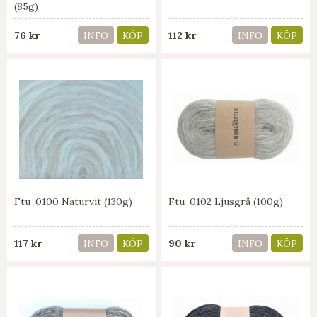
(85g)
76 kr
112 kr
INFO
KÖP
INFO
KÖP
Ftu-0100 Naturvit (130g)
Ftu-0102 Ljusgrå (100g)
117 kr
90 kr
INFO
KÖP
INFO
KÖP