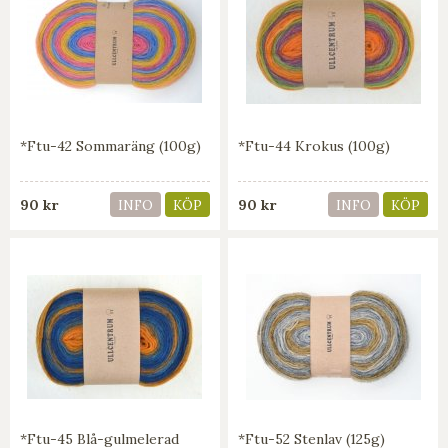
*Ftu-42 Sommaräng (100g)
*Ftu-44 Krokus (100g)
90 kr
90 kr
INFO
KÖP
INFO
KÖP
*Ftu-45 Blå-gulmelerad
*Ftu-52 Stenlav (125g)