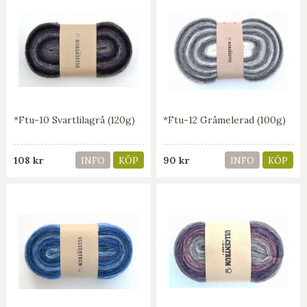
*Ftu-10 Svartlilagrå (120g)
*Ftu-12 Gråmelerad (100g)
108 kr
90 kr
INFO
KÖP
INFO
KÖP