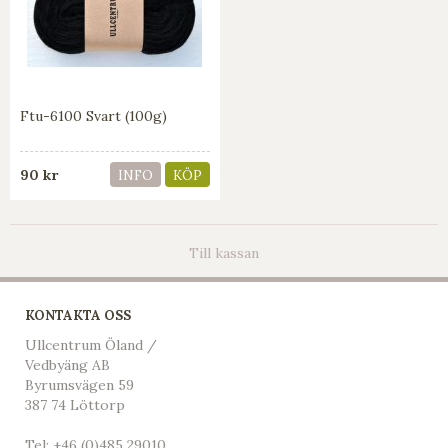
Ftu-6100 Svart (100g)
90 kr
INFO
KÖP
Till kassan
KONTAKTA OSS
Ullcentrum Öland /
Vedbyäng AB
Byrumsvägen 59
387 74 Löttorp
Tel:
+46 (0)485 29010