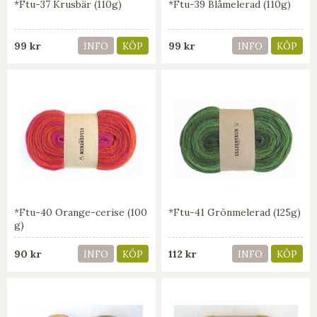
*Ftu-37 Krusbär (110g)
*Ftu-39 Blåmelerad (110g)
99 kr
99 kr
INFO
KÖP
INFO
KÖP
*Ftu-40 Orange-cerise (100
*Ftu-41 Grönmelerad (125g)
g)
90 kr
112 kr
INFO
KÖP
INFO
KÖP