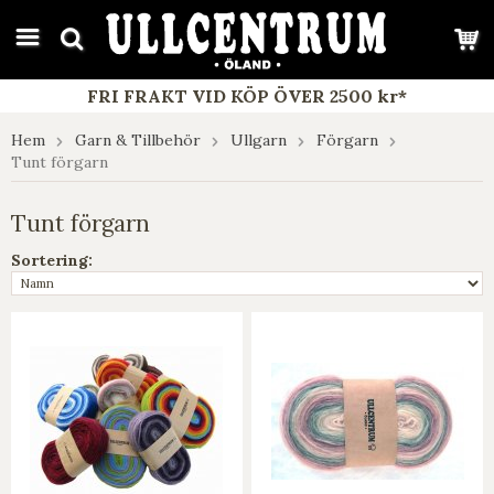
google-site-verification: google7e4b1026db5d9f32.html
FRI FRAKT VID KÖP ÖVER 2500 kr*
Hem
Garn & Tillbehör
Ullgarn
Förgarn
Tunt förgarn
Tunt förgarn
Sortering: