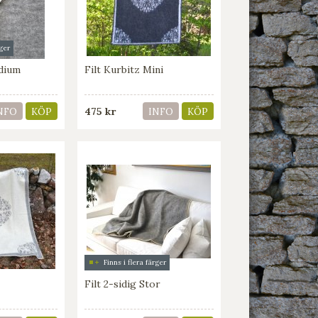
rger
edium
Filt Kurbitz Mini
475 kr
NFO
KÖP
INFO
KÖP
Finns i flera färger
Filt 2-sidig Stor