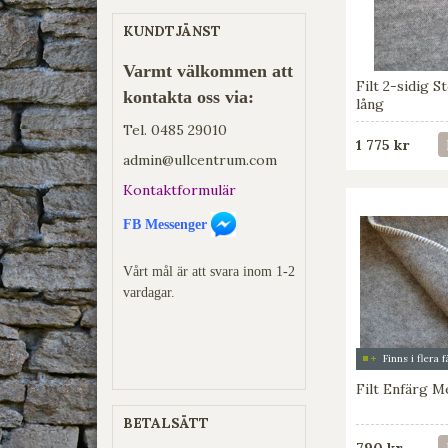
KUNDTJÄNST
Varmt välkommen att
Filt 2-sidig S
kontakta oss via:
lång
Tel.
0485 29010
1 775 kr
admin@ullcentrum.com
Kontaktformulär
FB Messenger
Vårt mål är att svara inom 1-2
vardagar.
Finns i flera 
Filt Enfärg 
BETALSÄTT
790 kr