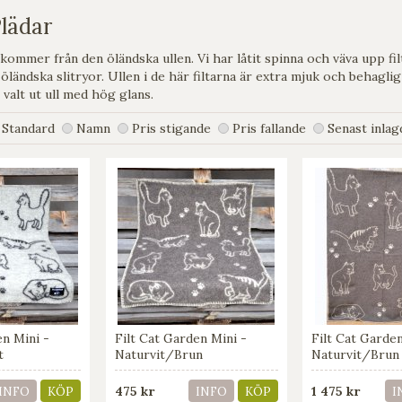
Plädar
 kommer från den öländska ullen. Vi har låtit spinna och väva upp fi
 öländska slitryor. Ullen i de här filtarna är extra mjuk och behaglig
 valt ut ull med hög glans.
Standard
Namn
Pris stigande
Pris fallande
Senast inlag
en Mini -
Filt Cat Garden Mini -
Filt Cat Garde
t
Naturvit/Brun
Naturvit/Brun
475 kr
1 475 kr
INFO
KÖP
INFO
KÖP
I