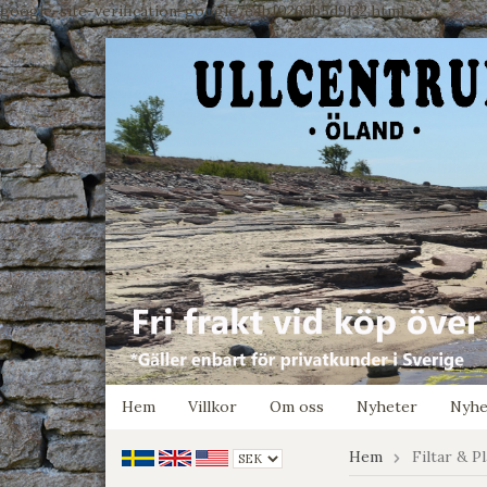
google-site-verification: google7e4b1026db5d9f32.html
Hem
Villkor
Om oss
Nyheter
Nyhe
Hem
Filtar & P