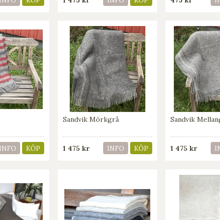
INFO
KÖP
INFO
KÖP
I
Sandvik Mörkgrå
Sandvik Mellan
1 475 kr
1 475 kr
INFO
KÖP
INFO
KÖP
I