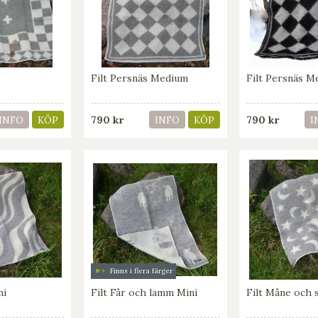
Filt Persnäs Medium
Filt Persnäs 
790 kr
790 kr
INFO
KÖP
INFO
KÖP
I
Finns i flera färger
ni
Filt Får och lamm Mini
Filt Måne och 