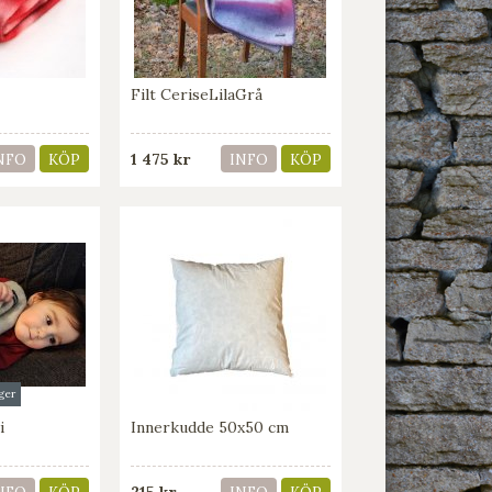
Filt CeriseLilaGrå
1 475 kr
NFO
KÖP
INFO
KÖP
rger
i
Innerkudde 50x50 cm
215 kr