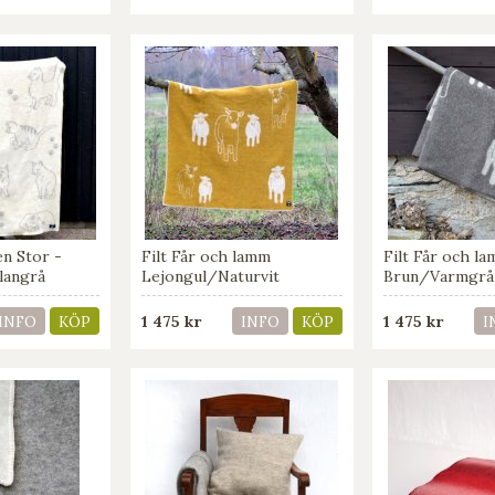
en Stor -
Filt Får och lamm
Filt Får och l
langrå
Lejongul/Naturvit
Brun/Varmgrå
1 475 kr
1 475 kr
INFO
KÖP
INFO
KÖP
I