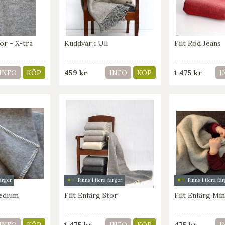
tor - X-tra
Kuddvar i Ull
Filt Röd Jeans
459 kr
1 475 kr
INFO
KÖP
INFO
KÖP
I
färger
Finns i flera färger
Finns i flera fä
Medium
Filt Enfärg Stor
Filt Enfärg Min
1 475 kr
475 kr