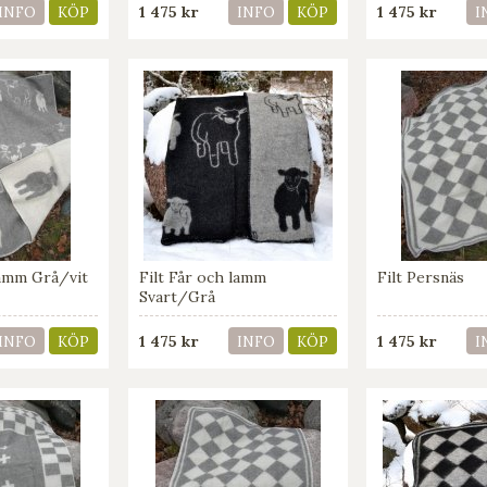
1 475 kr
1 475 kr
INFO
KÖP
INFO
KÖP
I
lamm Grå/vit
Filt Får och lamm
Filt Persnäs
Svart/Grå
1 475 kr
1 475 kr
INFO
KÖP
INFO
KÖP
I