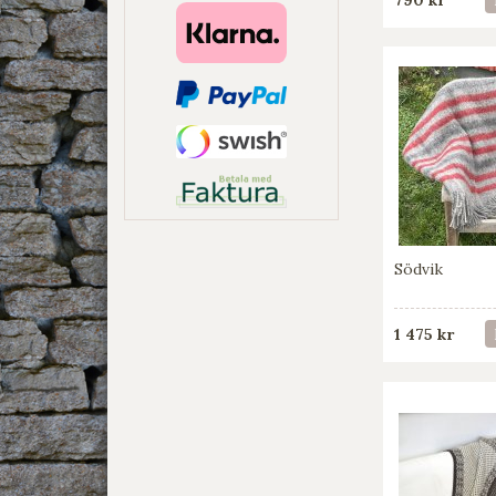
Södvik
1 475 kr