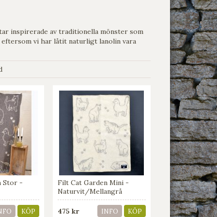
ltar inspirerade av traditionella mönster som
 eftersom vi har låtit naturligt lanolin vara
d
n Stor -
Filt Cat Garden Mini -
Naturvit/Mellangrå
475 kr
NFO
KÖP
INFO
KÖP