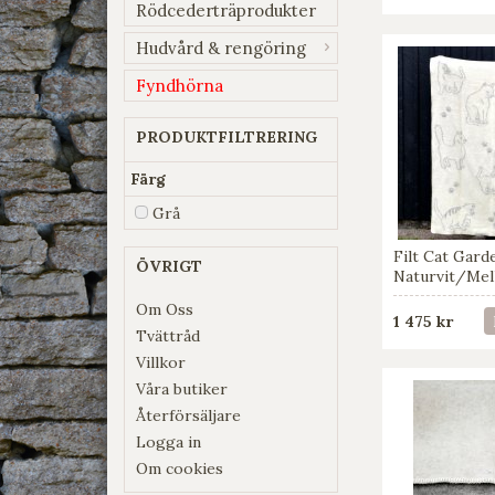
Rödcederträprodukter
Hudvård & rengöring
Fyndhörna
PRODUKTFILTRERING
Färg
Grå
Filt Cat Gard
ÖVRIGT
Naturvit/Mel
Om Oss
1 475 kr
Tvättråd
Villkor
Våra butiker
Återförsäljare
Logga in
Om cookies