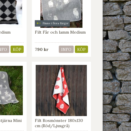
Finns i flera färger
Medium
Filt Får och lamm Medium
790 kr
NFO
KÖP
INFO
KÖP
stjärna Mini
Filt Rosmönster 180x130
cm (Röd/Ljusgrå)