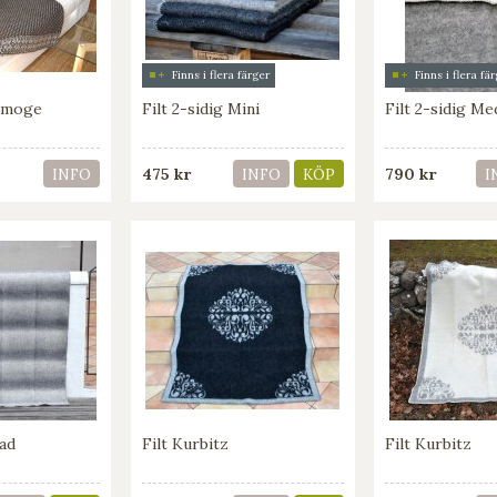
Finns i flera färger
Finns i flera fä
llmoge
Filt 2-sidig Mini
Filt 2-sidig M
475 kr
790 kr
INFO
INFO
KÖP
I
rad
Filt Kurbitz
Filt Kurbitz