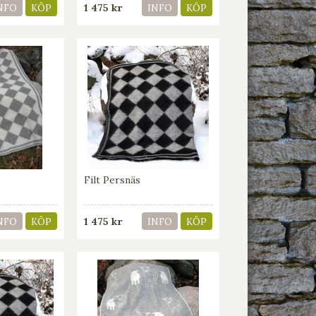
1 475 kr
NFO
KÖP
INFO
KÖP
Filt Persnäs
1 475 kr
NFO
KÖP
INFO
KÖP