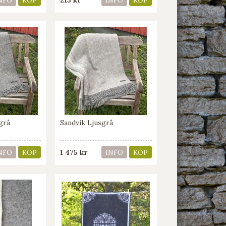
NFO
KÖP
INFO
KÖP
grå
Sandvik Ljusgrå
1 475 kr
NFO
KÖP
INFO
KÖP