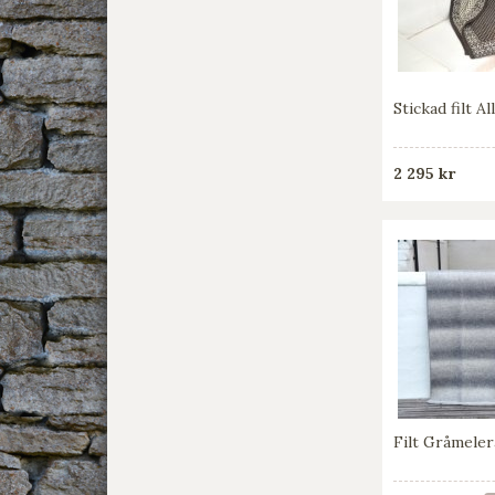
Stickad filt A
2 295 kr
Filt Gråmele