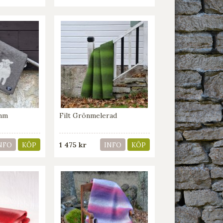
amm
Filt Grönmelerad
1 475 kr
NFO
KÖP
INFO
KÖP