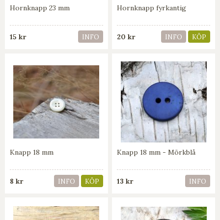
Hornknapp 23 mm
Hornknapp fyrkantig
15 kr
20 kr
INFO
INFO
KÖP
Knapp 18 mm
Knapp 18 mm - Mörkblå
8 kr
13 kr
INFO
KÖP
INFO