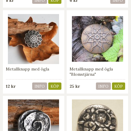
8 kr
6 kr
INFO
KÖP
INFO
Metallknapp med ögla
Metallknapp med ögla
"Blomstjärna"
12 kr
25 kr
INFO
KÖP
INFO
KÖP