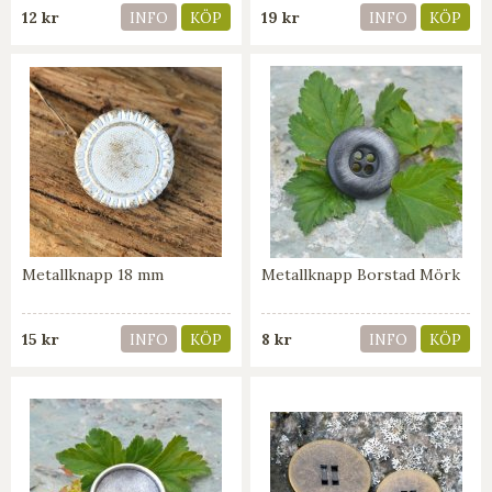
12 kr
19 kr
INFO
KÖP
INFO
KÖP
Metallknapp 18 mm
Metallknapp Borstad Mörk
15 kr
8 kr
INFO
KÖP
INFO
KÖP