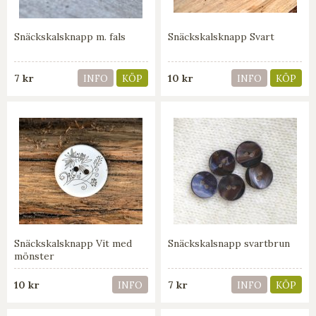
Snäckskalsknapp m. fals
Snäckskalsknapp Svart
7 kr
10 kr
INFO
KÖP
INFO
KÖP
Snäckskalsknapp Vit med
Snäckskalsnapp svartbrun
mönster
10 kr
7 kr
INFO
INFO
KÖP