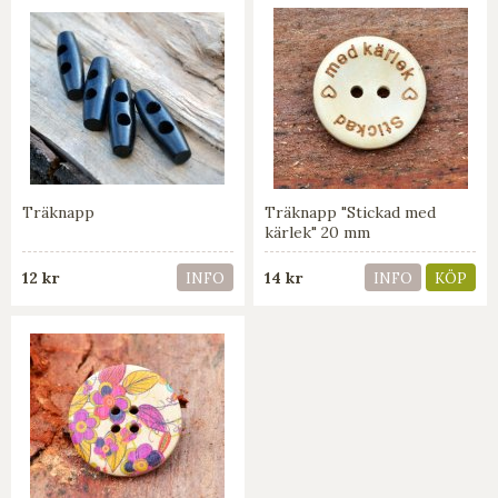
Träknapp
Träknapp "Stickad med
kärlek" 20 mm
12 kr
14 kr
INFO
INFO
KÖP