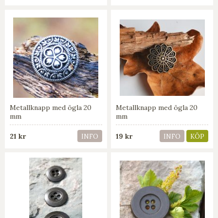
Metallknapp med ögla 20
Metallknapp med ögla 20
mm
mm
21 kr
19 kr
INFO
INFO
KÖP