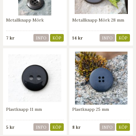
Metallknapp Mörk
Metallknapp Mörk 28 mm
7 kr
14 kr
INFO
KÖP
INFO
KÖP
Plastknapp 11 mm
Plastknapp 25 mm
5 kr
8 kr
INFO
KÖP
INFO
KÖP