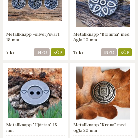
Metallknapp -silver/svart
Metallknapp "Blomma" med
18 mm
ögla 20 mm
7 kr
17 kr
INFO
KÖP
INFO
KÖP
Metallknapp "Hjärtan" 15
Metallknapp "Krona" med
mm
ögla 20 mm