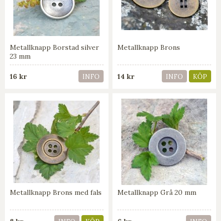
Metallknapp Borstad silver
Metallknapp Brons
23 mm
16 kr
14 kr
INFO
INFO
KÖP
Metallknapp Brons med fals
Metallknapp Grå 20 mm