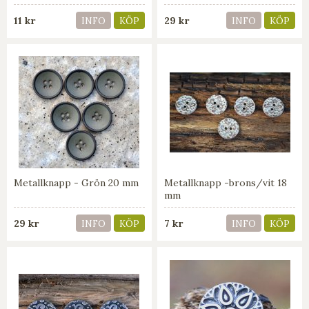
11 kr
29 kr
INFO
KÖP
INFO
KÖP
Metallknapp - Grön 20 mm
Metallknapp -brons/vit 18
mm
29 kr
7 kr
INFO
KÖP
INFO
KÖP