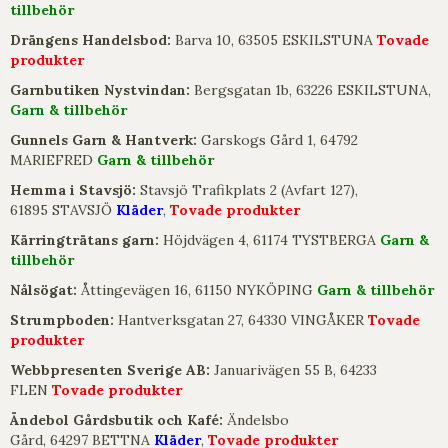
tillbehör
Drängens Handelsbod:
Barva 10, 63505 ESKILSTUNA
Tovade
produkter
Garnbutiken Nystvindan:
Bergsgatan 1b, 63226 ESKILSTUNA,
Garn & tillbehör
Gunnels Garn & Hantverk:
Garskogs Gård 1, 64792
MARIEFRED
Garn & tillbehör
Hemma i Stavsjö:
Stavsjö Trafikplats 2 (Avfart 127),
61895 STAVSJÖ
Kläder
,
Tovade produkter
Kärringträtans garn:
Höjdvägen 4, 61174 TYSTBERGA
Garn &
tillbehör
Nålsögat:
Åttingevägen 16, 61150 NYKÖPING
Garn & tillbehör
Strumpboden:
Hantverksgatan 27, 64330 VINGÅKER
Tovade
produkter
Webbpresenten Sverige AB:
Januarivägen 55 B, 64233
FLEN
Tovade produkter
Ändebol Gårdsbutik och Kafé:
Ändelsbo
Gård, 64297 BETTNA
Kläder
,
Tovade produkter