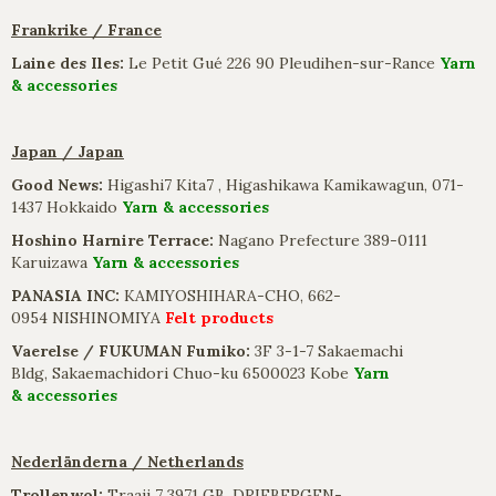
Frankrike / France
Laine des Iles:
Le Petit Gué 226 90 Pleudihen-sur-Rance
Yarn
& accessories
Japan / Japan
Good News:
Higashi7 Kita7 , Higashikawa Kamikawagun, 071-
1437 Hokkaido
Yarn & accessories
Hoshino Harnire Terrace:
Nagano Prefecture 389-0111
Karuizawa
Yarn & accessories
PANASIA INC:
KAMIYOSHIHARA-CHO, 662-
0954 NISHINOMIYA
Felt products
Vaerelse / FUKUMAN Fumiko:
3F 3-1-7 Sakaemachi
Bldg, Sakaemachidori Chuo-ku 6500023 Kobe
Yarn
& accessories
Nederländerna / Netherlands
Trollenwol:
Traaij 7 3971 GB, DRIEBERGEN-