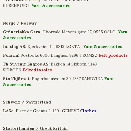
RIJSENBURG
Yarn & accessories
Norge / Norway
Grünerløkka Garn:
Thorvald Meyers gate 27, 0555 OSLO
Yarn
& accessories
Innslag AS:
Kjerkveien 14, 8813 LØKTA,
Yarn & accessories
Polaria:
Postboks 6606 Langnes, 9296 TROMSØ
Felt products
Th Suvenir Engros AS:
Bakken 14 Skibotn, 9143
SKIBOTN
Felted insoles
Stoffhjörnet:
Engerbannsvejen 39, 1337 SANDVIKA
Yarn
& accessories
Schweiz / Switzerland
LA5e:
Place de Grenus 2, 1201 GENÈVE
Clothes
Storbritannien / Great Britain