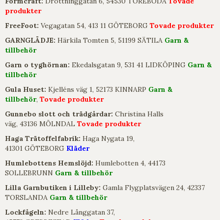
Formcraft:
Drottninggatan 6, 54530 TÖREBODA
Tovade
produkter
FreeFoot:
Vegagatan 54, 413 11 GÖTEBORG
Tovade produkter
GARNGLÄDJE:
Härkila Tomten 5, 51199 SÄTILA
Garn &
tillbehör
Garn o tyghörnan:
Ekedalsgatan 9, 531 41 LIDKÖPING
Garn &
tillbehör
Gula Huset:
Kjelléns väg 1, 52173 KINNARP
Garn &
tillbehör
,
Tovade produkter
Gunnebo slott och trädgårdar:
Christina Halls
väg, 43136 MÖLNDAL
Tovade produkter
Haga Trätoffelfabrik:
Haga Nygata 19,
41301 GÖTEBORG
Kläder
Humlebottens Hemslöjd:
Humlebotten 4, 44173
SOLLEBRUNN
Garn & tillbehör
Lilla Garnbutiken i Lilleby:
Gamla Flygplatsvägen 24, 42337
TORSLANDA
Garn & tillbehör
Lockfågeln:
Nedre Långgatan 37,