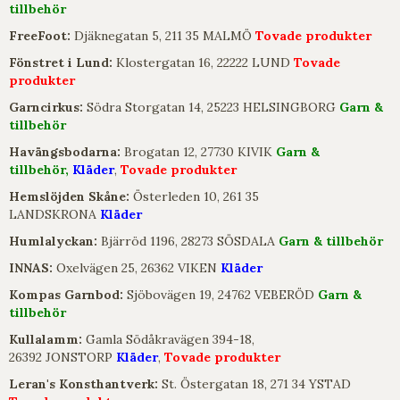
tillbehör
FreeFoot:
Djäknegatan 5, 211 35 MALMÖ
Tovade produkter
Fönstret i Lund:
Klostergatan 16, 22222 LUND
Tovade
produkter
Garncirkus:
Södra Storgatan 14, 25223 HELSINGBORG
Garn &
tillbehör
Havängsbodarna:
Brogatan 12, 27730 KIVIK
Garn &
tillbehör,
Kläder
,
Tovade produkter
Hemslöjden Skåne:
Österleden 10, 261 35
LANDSKRONA
Kläder
Humlalyckan:
Bjärröd 1196, 28273 SÖSDALA
Garn & tillbehör
INNAS:
Oxelvägen 25, 26362 VIKEN
Kläder
Kompas Garnbod:
Sjöbovägen 19, 24762 VEBERÖD
Garn &
tillbehör
Kullalamm:
Gamla Södåkravägen 394-18,
26392 JONSTORP
Kläder
,
Tovade produkter
Leran's Konsthantverk:
St. Östergatan 18, 271 34 YSTAD