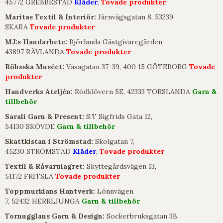
45772 GREBBESTAD
Kläder
,
Tovade produkter
Maritas Textil & Interiör:
Järnvägsgatan 8, 53239
SKARA
Tovade produkter
MJ:s Handarbete:
Björlanda Gästgivaregården
43897 RÄVLANDA
Tovade produkter
Röhsska Muséet:
Vasagatan 37-39, 400 15 GÖTEBORG
Tovade
produkter
Handverks Ateljén:
Rödklövern 5E, 42333 TORSLANDA
Garn &
tillbehör
Sarali Garn & Present:
S:T Sigfrids Gata 12,
54130 SKÖVDE
Garn & tillbehör
Skattkistan i Strömstad:
Skolgatan 7,
45230 STRÖMSTAD
Kläder
,
Tovade produkter
Textil & Råvarulagret:
Skyttegårdsvägen 13,
51172 FRITSLA
Tovade produkter
Toppmurklans Hantverk:
Lönnvägen
7, 52432 HERRLJUNGA
Garn & tillbehör
Tornugglans Garn & Design:
Sockerbruksgatan 3B,