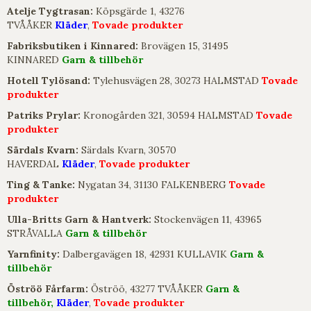
Atelje Tygtrasan:
Köpsgärde 1, 43276
TVÅÅKER
Kläder
,
Tovade produkter
Fabriksbutiken i Kinnared:
Brovägen 15, 31495
KINNARED
Garn & tillbehör
Hotell Tylösand:
Tylehusvägen 28, 30273 HALMSTAD
Tovade
produkter
Patriks Prylar:
Kronogården 321, 30594 HALMSTAD
Tovade
produkter
Särdals Kvarn:
Särdals Kvarn, 30570
HAVERDAL
Kläder
,
Tovade produkter
Ting & Tanke:
Nygatan 34, 31130 FALKENBERG
Tovade
produkter
Ulla-Britts Garn & Hantverk:
Stockenvägen 11, 43965
STRÅVALLA
Garn & tillbehör
Yarnfinity:
Dalbergavägen 18, 42931 KULLAVIK
Garn &
tillbehör
Öströö Fårfarm:
Öströö, 43277 TVÅÅKER
Garn &
tillbehör,
Kläder
,
Tovade produkter