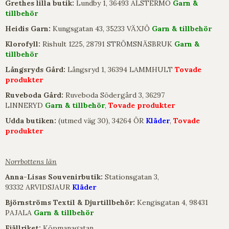
Grethes lilla butik:
Lundby 1, 36493 ALSTERMO
Garn &
tillbehör
Heidis Garn:
Kungsgatan 43, 35233 VÄXJÖ
Garn & tillbehör
Klorofyll:
Rishult 1225, 28791 STRÖMSNÄSBRUK
Garn &
tillbehör
Långsryds Gård:
Långsryd 1, 36394 LAMMHULT
Tovade
produkter
Ruveboda Gård:
Ruveboda Södergård 3, 36297
LINNERYD
Garn & tillbehör
,
Tovade produkter
Udda butiken:
(utmed väg 30), 34264 ÖR
Kläder
,
Tovade
produkter
Norrbottens län
Anna-Lisas Souvenirbutik:
Stationsgatan 3,
93332 ARVIDSJAUR
Kläder
Björnströms Textil & Djurtillbehör:
Kengisgatan 4, 98431
PAJALA
Garn & tillbehör
Fjällriket:
Köpmanagatan