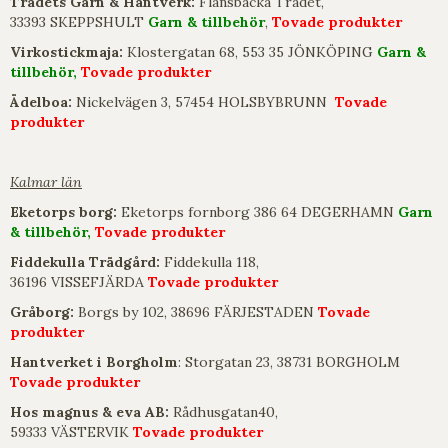
Trädets Garn & Hantverk:
Flansbacka Trädet,
33393 SKEPPSHULT
Garn & tillbehör
,
Tovade produkter
Virkostickmaja:
Klostergatan 68, 553 35 JÖNKÖPING
Garn &
tillbehör,
Tovade produkter
Ädelboa:
Nickelvägen 3, 57454 HOLSBYBRUNN
Tovade
produkter
Kalmar län
Eketorps borg:
Eketorps fornborg 386 64 DEGERHAMN
Garn
& tillbehör,
Tovade produkter
Fiddekulla Trädgård:
Fiddekulla 118,
36196 VISSEFJÄRDA
Tovade produkter
Gråborg:
Borgs by 102, 38696 FÄRJESTADEN
Tovade
produkter
Hantverket i Borgholm
: Storgatan 23, 38731 BORGHOLM
Tovade produkter
Hos magnus & eva AB:
Rådhusgatan40,
59333 VÄSTERVIK
Tovade produkter