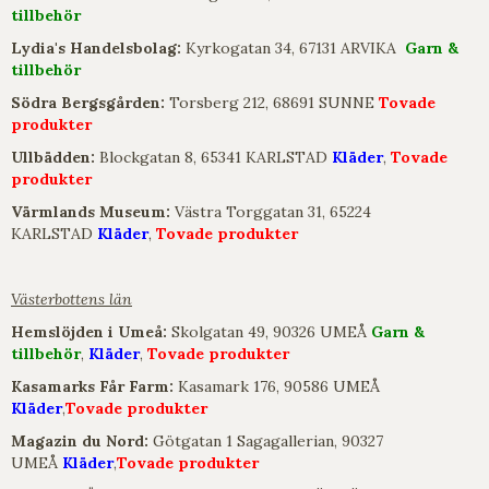
tillbehör
Lydia's Handelsbolag:
Kyrkogatan 34, 67131 ARVIKA
Garn &
tillbehör
Södra Bergsgården:
Torsberg 212, 68691 SUNNE
Tovade
produkter
Ullbädden:
Blockgatan 8, 65341 KARLSTAD
Kläder
,
Tovade
produkter
Värmlands Museum:
Västra Torggatan 31, 65224
KARLSTAD
Kläder
,
Tovade produkter
Västerbottens län
Hemslöjden i Umeå:
Skolgatan 49, 90326 UMEÅ
Garn &
tillbehör
,
Kläder
,
Tovade produkter
Kasamarks Får Farm:
Kasamark 176, 90586 UMEÅ
Kläder
,
Tovade produkter
Magazin du Nord:
Götgatan 1 Sagagallerian, 90327
UMEÅ
Kläder
,
Tovade produkter