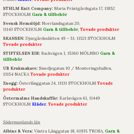
STHLM Knit Company:
Maria Prästgårdsgata 17, 11852
STOCKHOLM
Garn & tillbehör
Svensk Hemslöjd:
Norrlandsgatan 20,
11143 STOCKHOLM
Garn & tillbehör
,
Tovade produkter
SKANSEN:
Djurgårdsslätten 49 – 51, 11521 STOCKHOLM
Tovade produkter
STIFTELSEN EIR:
Backvägen 1, 15360 MÖLNBO
Garn &
tillbehör
UB Krukmakare:
Smedjegatan 10 / Monteringshallen,
13154 NACKA
Tovade produkter
Znogg:
Österlånggatan 24, 11131 STOCKHOLM
Tovade
produkter
Östermalms Handskaffär:
Karlavägen 61, 11449
STOCKHOLM
Kläder
,
Tovade produkter
Södermanlands län
Albins & Vera:
Västra Långgatan 18, 61935 TROSA,
Garn &