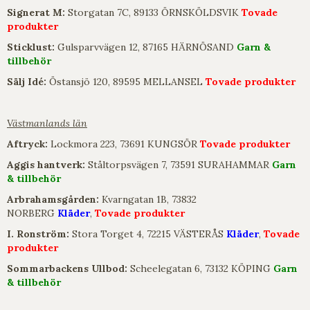
Signerat M:
Storgatan 7C, 89133 ÖRNSKÖLDSVIK
Tovade
produkter
Sticklust:
Gulsparvvägen 12, 87165 HÄRNÖSAND
Garn &
tillbehör
Sälj Idé:
Östansjö 120, 89595 MELLANSEL
Tovade produkter
Västmanlands län
Aftryck:
Lockmora 223, 73691 KUNGSÖR
Tovade produkter
Aggis hantverk:
Ståltorpsvägen 7, 73591 SURAHAMMAR
Garn
& tillbehör
Arbrahamsgården:
Kvarngatan 1B, 73832
NORBERG
Kläder
,
Tovade produkter
I. Ronström:
Stora Torget 4, 72215 VÄSTERÅS
Kläder
,
Tovade
produkter
Sommarbackens Ullbod:
Scheelegatan 6, 73132 KÖPING
Garn
& tillbehör