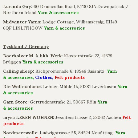
Lucinda Guy:
60 Drumcullan Road, BT30 8JA Downpatrick /
Northern Irland
Yarn & accessories
Midwinter Yarns:
Lodge Cottage, Williamscraig, EH49
6QF LINLITHGOW
Yarn & accessories
Tyskland / Germany
Boerholzer M-ä-hhh-Werk:
Klosterstraße 22, 41379
Brüggen
Yarn & accessories
Calling sheep:
Bachpromenade 6, 18546 Sassnitz
Yarn
& accessories,
Clothes,
Felt products
Die Wollmadame:
Lehner Mühle 15, 51381 Leverkusen
Yarn
& accessories
Garn Store:
Gertrudenstraße 21, 50667 Köln
Yarn
& accessories
mysa LEBEN WOHNEN:
Jesuitenstrasse 2, 52062 Aachen
Felt
products
Nordmeerwolle:
Ludwigstrasse 55, 84524 Neuötting
Yarn