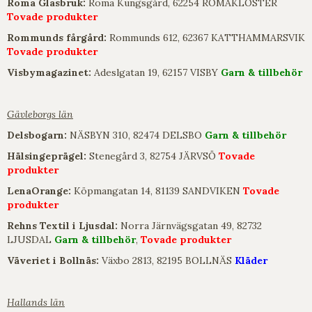
Roma Glasbruk:
Roma Kungsgård, 62254 ROMAKLOSTER
Tovade produkter
Rommunds fårgård:
Rommunds 612, 62367 KATTHAMMARSVIK
Tovade produkter
Visbymagazinet:
Adeslgatan 19, 62157 VISBY
Garn & tillbehör
Gävleborgs län
Delsbogarn:
NÄSBYN 310, 82474 DELSBO
Garn & tillbehör
Hälsingeprägel:
Stenegård 3, 82754 JÄRVSÖ
Tovade
produkter
LenaOrange:
Köpmangatan 14, 81139 SANDVIKEN
Tovade
produkter
Rehns Textil i Ljusdal:
Norra Järnvägsgatan 49, 82732
LJUSDAL
Garn & tillbehör
,
Tovade produkter
Väveriet i Bollnäs:
Växbo 2813, 82195 BOLLNÄS
Kläder
Hallands län