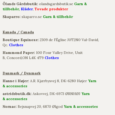
Ölands Gårdsbutik:
olandsgardsbutik.se
Garn &
tillbehör,
Kläder
,
Tovade produkter
​Skaparro:
skaparro.se
Garn & tillbehör
Kanada / Canada
Boutique Equinoxe:
2309 de l'Église J0T2N0 Val-David,
Qc.
Clothes
Hammond Paper:
100 Four Valley Drive, Unit
B, Concord,ON L4K 4T9
Clothes
Danmark / Denmark
Hanne i Højer:
A.R. Kjærbysvej 8, DK-6280 Højer
Yarn
& accessories
astridsbutik.dk:
Askovvej, DK-6973 ØRNHØJ
Yarn
& accessories
Nornac:
Bejsnapvej 20, 6870 Ølgod
Yarn & accessories