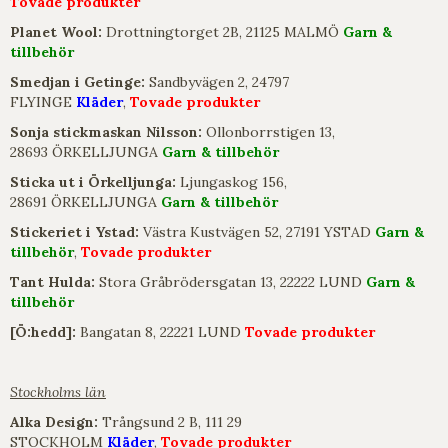
Tovade produkter
Planet Wool:
Drottningtorget 2B, 21125 MALMÖ
Garn &
tillbehör
Smedjan i Getinge:
Sandbyvägen 2, 24797
FLYINGE
Kläder
,
Tovade produkter
Sonja stickmaskan Nilsson
:
Ollonborrstigen 13,
28693 ÖRKELLJUNGA
Garn & tillbehör
Sticka ut i Örkelljunga:
Ljungaskog 156,
28691 ÖRKELLJUNGA
Garn & tillbehör
Stickeriet i Ystad:
Västra Kustvägen 52, 27191 YSTAD
Garn &
tillbehör
,
Tovade produkter
Tant Hulda:
Stora Gråbrödersgatan 13, 22222 LUND
Garn &
tillbehör
[Ö:hedd]:
Bangatan 8, 22221 LUND
Tovade produkter
Stockholms län
Alka Design:
Trångsund 2 B, 111 29
STOCKHOLM
Kläder
,
Tovade produkter