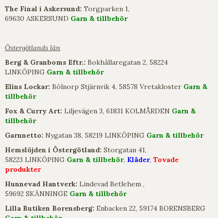
The Final i Askersund:
Torgparken 1,
69630 ASKERSUND
Garn & tillbehör
Östergötlands län
Berg & Granboms Eftr.:
Bokhållaregatan 2, 58224
LINKÖPING
Garn & tillbehör
Elins Lockar:
Bölnorp Stjärnvik 4, 58578 Vretakloster
Garn &
tillbehör
Fox & Curry Art:
Liljevägen 3, 61831 KOLMÅRDEN
Garn &
tillbehör
Garnnetto:
Nygatan 38, 58219 LINKÖPING
Garn & tillbehör
Hemslöjden i Östergötland:
Storgatan 41,
58223 LINKÖPING
Garn & tillbehör
,
Kläder
,
Tovade
produkter
Hunnevad Hantverk:
Lindevad Betlehem ,
59692 SKÄNNINGE
Garn & tillbehör
Lilla Butiken Borensberg:
Enbacken 22, 59174 BORENSBERG