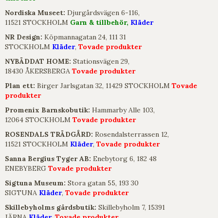
Nordiska Museet:
Djurgårdsvägen 6-116,
11521 STOCKHOLM
Garn & tillbehör,
Kläder
NR Design:
Köpmannagatan 24, 111 31
STOCKHOLM
Kläder
,
Tovade produkter
NYBÄDDAT HOME:
Stationsvägen 29,
18430 ÅKERSBERGA
Tovade produkter
Plan ett:
Birger Jarlsgatan 32, 11429 STOCKHOLM
Tovade
produkter
Promenix Barnskobutik:
Hammarby Alle 103,
12064 STOCKHOLM
Tovade produkter
ROSENDALS TRÄDGÅRD:
Rosendalsterrassen 12,
11521 STOCKHOLM
Kläder
,
Tovade produkter
Sanna Bergius Tyger AB:
Enebytorg 6, 182 48
ENEBYBERG
Tovade produkter
Sigtuna Museum:
Stora gatan 55, 193 30
SIGTUNA
Kläder
,
Tovade produkter
Skillebyholms gårdsbutik:
Skillebyholm 7, 15391
JÄRNA
Kläder
,
Tovade produkter