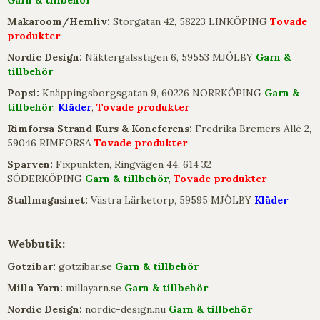
Garn & tillbehör
Makaroom/Hemliv:
Storgatan 42, 58223 LINKÖPING
Tovade
produkter
Nordic Design:
Näktergalsstigen 6, 59553 MJÖLBY
Garn &
tillbehör
Popsi:
Knäppingsborgsgatan 9, 60226 NORRKÖPING
Garn &
tillbehör
,
Kläder
,
Tovade produkter
Rimforsa Strand Kurs & Koneferens:
Fredrika Bremers Allé 2,
59046 RIMFORSA
Tovade produkter
Sparven:
Fixpunkten, Ringvägen 44, 614 32
SÖDERKÖPING
Garn & tillbehör
,
Tovade produkter
Stallmagasinet:
Västra Lärketorp, 59595 MJÖLBY
Kläder
Webbutik:
Gotzibar:
gotzibar.se
Garn & tillbehör
Milla Yarn:
millayarn.se
Garn & tillbehör
Nordic Design:
nordic-design.nu
Garn & tillbehör