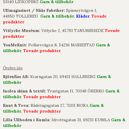
53140 LIDKÖPING
Garn & tillbehör
Ullmagasinet / Nääs Fabriker:
Spinnerivägen 1,
44850 TOLLERED
Garn & tillbehör
,
Kläder
,
Tovade
produkter
Vitlycke Muséum:
Vitlycke 2, 45793 TANUMSHEDE
Tovade
produkter
YouMeKnit:
Pollarevägen 8, 54236 MARIESTAD
Garn &
tillbehör
,
Tovade produkter
Örebro län
Björnfias AB:
Kvarngatan 20, 69431 HALLSBERG
Garn &
tillbehör
Inolea skinn & textil:
Trastgatan 11, 70348 ÖREBRO
Garn &
tillbehör
,
Tovade produkter
Knut & Tova:
Rådstugugatan 27, 71331 NORA
Garn &
tillbehör
,
Tovade produkter
Lilla Ullboden i Kumla:
Idrottsgatan 31, 69233 KUMLA
Garn &
tillbehör