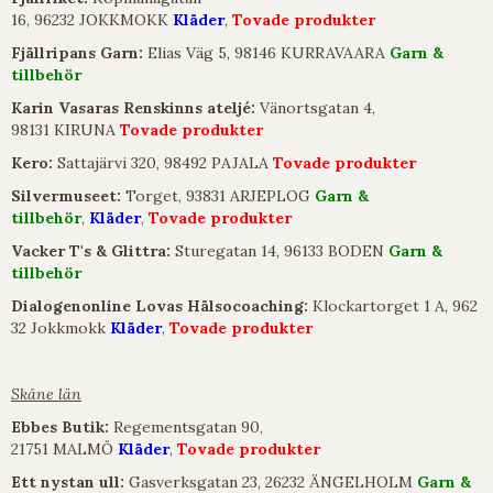
16, 96232 JOKKMOKK
Kläder
,
Tovade produkter
Fjällripans Garn:
Elias Väg 5, 98146 KURRAVAARA
Garn &
tillbehör
Karin Vasaras Renskinns ateljé:
Vänortsgatan 4,
98131 KIRUNA
Tovade produkter
Kero:
Sattajärvi 320, 98492 PAJALA
Tovade produkter
Silvermuseet:
Torget, 93831 ARJEPLOG
Garn &
tillbehör
,
Kläder
,
Tovade produkter
Vacker T's & Glittra:
Sturegatan 14, 96133 BODEN
Garn &
tillbehör
Dialogenonline Lovas Hälsocoaching:
Klockartorget 1 A, 962
32 Jokkmokk
Kläder
,
Tovade produkter
Skåne län
Ebbes Butik:
Regementsgatan 90,
21751 MALMÖ
Kläder
,
Tovade produkter
Ett nystan ull:
Gasverksgatan 23, 26232 ÄNGELHOLM
Garn &