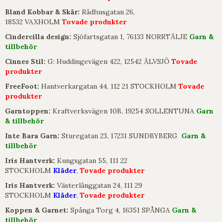
Bland Kobbar & Skär:
Rådhusgatan 26,
18532 VAXHOLM
Tovade produkter
Cindercilla design:
Sjöfartsgatan 1, 76133 NORRTÄLJE
Garn &
tillbehör
Cinnes Stil:
G: Huddingevägen 422, 12542 ÄLVSJÖ
Tovade
produkter
FreeFoot:
Hantverkargatan 44, 112 21 STOCKHOLM
Tovade
produkter
Garntoppen:
Kraftverksvägen 10B, 19254 SOLLENTUNA
Garn
& tillbehör
Inte Bara Garn:
Sturegatan 23, 17231 SUNDBYBERG
Garn &
tillbehör
Iris Hantverk:
Kungsgatan 55, 111 22
STOCKHOLM
Kläder
,
Tovade produkter
Iris Hantverk:
Västerlånggatan 24, 111 29
STOCKHOLM
Kläder
,
Tovade produkter
Koppen & Garnet:
Spånga Torg 4, 16351 SPÅNGA
Garn &
tillbehör