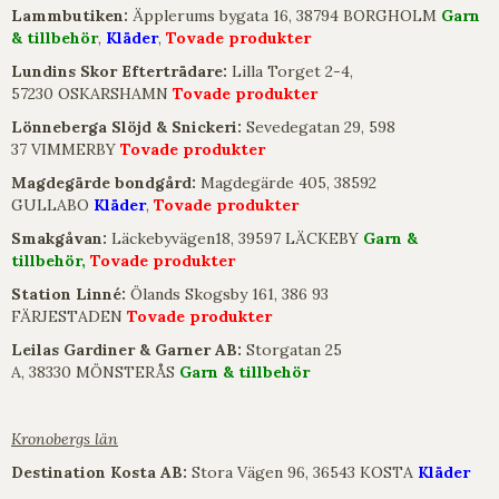
Lammbutiken:
Äpplerums bygata 16, 38794 BORGHOLM
Garn
& tillbehör
,
Kläder
,
Tovade produkter
Lundins Skor Efterträdare:
Lilla Torget 2-4,
57230 OSKARSHAMN
Tovade produkter
Lönneberga Slöjd & Snickeri:
Sevedegatan 29, 598
37 VIMMERBY
Tovade produkter
Magdegärde bondgård:
Magdegärde 405, 38592
GULLABO
Kläder
,
Tovade produkter
Smakgåvan:
Läckebyvägen18, 39597 LÄCKEBY
Garn &
tillbehör,
Tovade produkter
Station Linné:
Ölands Skogsby 161, 386 93
FÄRJESTADEN
Tovade produkter
Leilas Gardiner & Garner AB:
Storgatan 25
A, 38330 MÖNSTERÅS
Garn & tillbehör
Kronobergs län
Destination Kosta AB:
Stora Vägen 96, 36543 KOSTA
Kläder