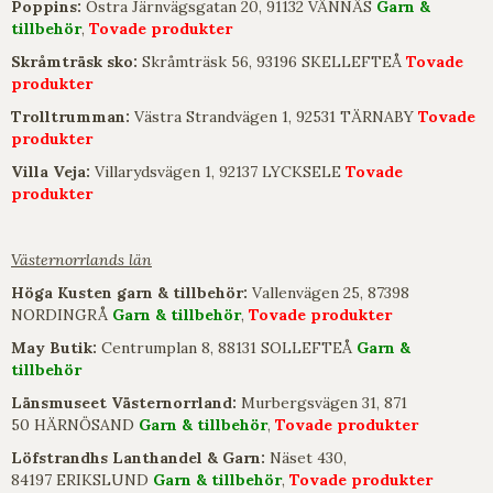
Poppins:
Östra Järnvägsgatan 20, 91132 VÄNNÄS
Garn &
tillbehör
,
Tovade produkter
Skråmträsk sko:
Skråmträsk 56, 93196 SKELLEFTEÅ
Tovade
produkter
Trolltrumman:
Västra Strandvägen 1, 92531 TÄRNABY
Tovade
produkter
Villa Veja:
Villarydsvägen 1, 92137 LYCKSELE
Tovade
produkter
Västernorrlands län
Höga Kusten garn & tillbehör:
Vallenvägen 25, 87398
NORDINGRÅ
Garn & tillbehör
,
Tovade produkter
May Butik:
Centrumplan 8, 88131 SOLLEFTEÅ
Garn &
tillbehör
Länsmuseet Västernorrland:
Murbergsvägen 31, 871
50 HÄRNÖSAND
Garn & tillbehör
,
Tovade produkter
Löfstrandhs Lanthandel & Garn:
Näset 430,
84197 ERIKSLUND
Garn & tillbehör
,
Tovade produkter