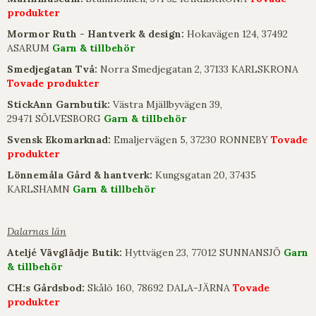
produkter
Mormor Ruth - Hantverk & design:
Hokavägen 124, 37492
ASARUM
Garn & tillbehör
Smedjegatan Två:
Norra Smedjegatan 2, 37133 KARLSKRONA
Tovade produkter
StickAnn Garnbutik:
Västra Mjällbyvägen 39,
29471 SÖLVESBORG
Garn & tillbehör
Svensk Ekomarknad:
Emaljervägen 5, 37230 RONNEBY
Tovade
produkter
Lönnemåla Gård & hantverk:
Kungsgatan 20, 37435
KARLSHAMN
Garn & tillbehör
Dalarnas län
Ateljé Vävglädje Butik:
Hyttvägen 23, 77012 SUNNANSJÖ
Garn
& tillbehör
CH:s Gårdsbod:
Skålö 160, 78692 DALA-JÄRNA
Tovade
produkter