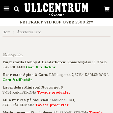
google-site-verification: google7e4b1026db5d9f32.html
FRI FRAKT VID KÖP ÖVER 2500 kr*
Hem
Återförsäljare
Blekinge län
Fingerfärda Hobby & Handarbeten:
Ronnebygatan 15, 37435
KARLSHAMN
Garn & tillbehör
Henriettas Spinn & Garn:
Rådhusgatan 7, 37134 KARLSKRONA
Garn & tillbehör
Lavendelns Minispa:
Stortorget 6,
37134 KARLSKRONA
Tovade produkter
Lilla Butiken på Möllehall:
Möllehall 104,
37378 FÅGELMARA
Tovade produkter
Marinmuseum:
Stumholmen, 371 32 KARLSKRONA
Tovade