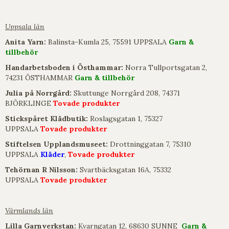
Uppsala län
Anita Yarn:
Balinsta-Kumla 25, 75591 UPPSALA
Garn &
tillbehör
Handarbetsboden i Östhammar:
Norra Tullportsgatan 2,
74231 ÖSTHAMMAR
Garn & tillbehör
Julia på Norrgård:
Skuttunge Norrgård 208, 74371
BJÖRKLINGE
Tovade produkter
Stickspåret Klädbutik:
Roslagsgatan 1, 75327
UPPSALA
Tovade produkter
Stiftelsen Upplandsmuseet:
Drottninggatan 7, 75310
UPPSALA
Kläder
,
Tovade produkter
Tehörnan R Nilsson:
Svartbäcksgatan 16A, 75332
UPPSALA
Tovade produkter
Värmlands län
Lilla Garnverkstan:
Kvarngatan 12, 68630 SUNNE
Garn &