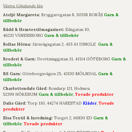
Västra Götalands län
Ateljé Margareta:
Bryggaregatan 8, 50338 BORÅS
Garn &
tillbehör
Bädd & Hemtextilmagasinet:
Edsgatan 10,
46233 VÄNERSBORG
Garn & tillbehör
Bellas Hörna:
Järnvägsgatan 2, 455 61 DINGLE
Garn &
tillbehör
Broderi & Garn:
Drottninggatan 31, 41114 GÖTEBORG
Garn &
tillbehör
BS Garn:
Göteborgsvägen 25, 43130 MÖLNDAL
Garn &
tillbehör
Charlottendals Gård:
Bondarp 121, Holmen,
52399 HÖKERUM
Garn & tillbehör
,
Tovade produkter
Dalis Gård:
Torp 110, 44274 HARESTAD
Kläder
,
Tovade
produkter
Elsa Textil & Inredning:
Torget 2, 66830 ED
Garn &
tillbehör
,
Tovade produkter