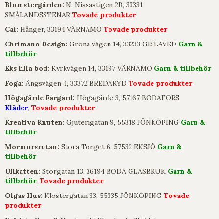
Blomstergården:
N. Nissastigen 2B, 33331
SMÅLANDSSTENAR
Tovade produkter
Cai:
Hånger, 33194 VÄRNAMO
Tovade produkter
Chrimano Design:
Gröna vägen 14, 33233 GISLAVED
Garn &
tillbehör
Eks lilla bod:
Kyrkvägen 14, 33197 VÄRNAMO
Garn & tillbehör
Foga:
Ängsvägen 4, 33372 BREDARYD
Tovade produkter
Högagärde Fårgård:
Högagärde 3, 57167 BODAFORS
Kläder
,
Tovade produkter
Kreativa Knuten:
Gjuterigatan 9, 55318 JÖNKÖPING
Garn &
tillbehör
Mormorsrutan:
Stora Torget 6, 57532 EKSJÖ
Garn &
tillbehör
Ullkatten:
Storgatan 13, 36194 BODA GLASBRUK
Garn &
tillbehör
,
Tovade produkter
Olgas Hus:
Klostergatan 33, 55335 JÖNKÖPING
Tovade
produkter