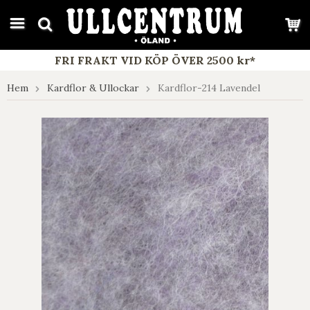
google-site-verification: google7e4b1026db5d9f32.html
FRI FRAKT VID KÖP ÖVER 2500 kr*
Hem
Kardflor & Ullockar
Kardflor-214 Lavendel