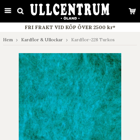
google-site-verification: google7e4b1026db5d9f32.html
FRI FRAKT VID KÖP ÖVER 2500 kr*
Hem
Kardflor & Ullockar
Kardflor-228 Turkos