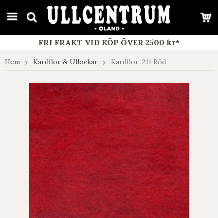
google-site-verification: google7e4b1026db5d9f32.html
FRI FRAKT VID KÖP ÖVER 2500 kr*
Hem
Kardflor & Ullockar
Kardflor-211 Röd