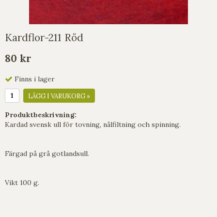
Kardflor-211 Röd
80 kr
Finns i lager
LÄGG I VARUKORG »
Produktbeskrivning:
Kardad svensk ull för tovning, nålfiltning och spinning.
Färgad på grå gotlandsull.
Vikt 100 g.