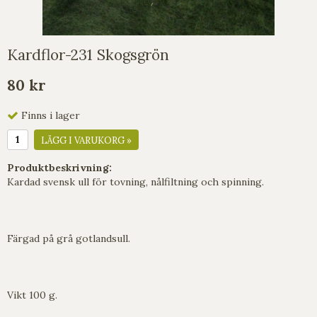
Kardflor-231 Skogsgrön
80 kr
Finns i lager
LÄGG I VARUKORG »
Produktbeskrivning:
Kardad svensk ull för tovning, nålfiltning och spinning.
Färgad på grå gotlandsull.
Vikt 100 g.