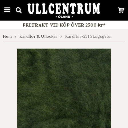
google-site-verification: google7e4b1026db5d9f32.html
FRI FRAKT VID KÖP ÖVER 2500 kr*
Hem
Kardflor & Ullockar
Kardflor-231 Skogsgrön