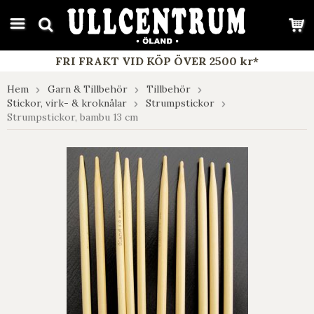
google-site-verification: google7e4b1026db5d9f32.html
FRI FRAKT VID KÖP ÖVER 2500 kr*
Hem
Garn & Tillbehör
Tillbehör
Stickor, virk- & kroknålar
Strumpstickor
Strumpstickor, bambu 13 cm