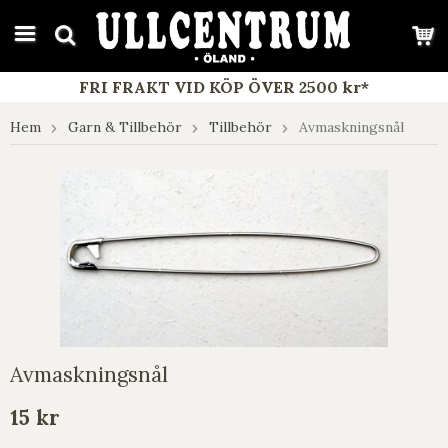
google-site-verification: google7e4b1026db5d9f32.html
FRI FRAKT VID KÖP ÖVER 2500 kr*
Hem
Garn & Tillbehör
Tillbehör
Avmaskningsnål
Avmaskningsnål
15 kr