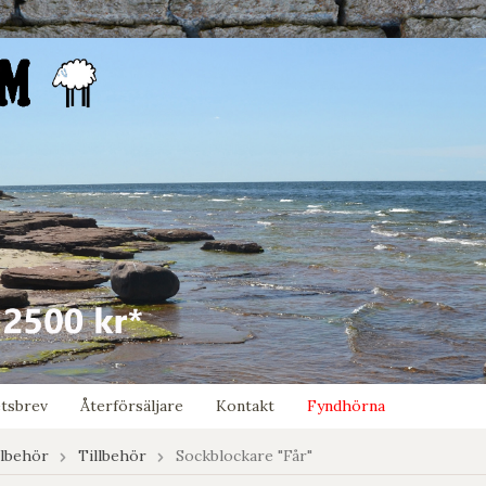
tsbrev
Återförsäljare
Kontakt
Fyndhörna
llbehör
Tillbehör
Sockblockare "Får"