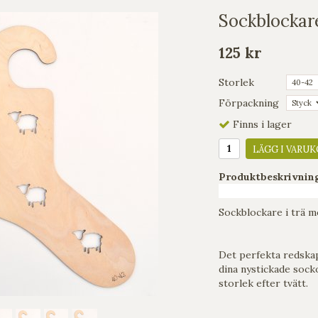
Sockblockare
125 kr
Storlek
Förpackning
Finns i lager
LÄGG I VARUK
Produktbeskrivnin
Sockblockare i trä m
Det perfekta redskap
dina nystickade sock
storlek efter tvätt.