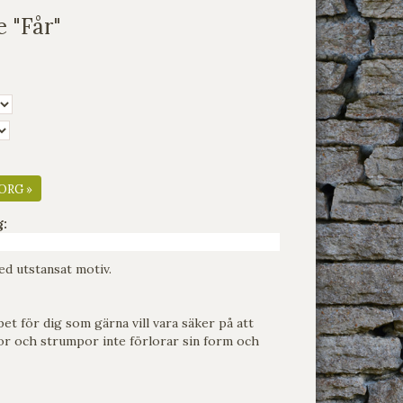
 "Får"
ORG »
g:
ed utstansat motiv.
et för dig som gärna vill vara säker på att
or och strumpor inte förlorar sin form och