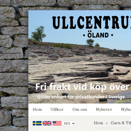
google-site-verification: google7e4b1026db5d9f32.html
Hem
Villkor
Om oss
Nyheter
Nyhe
Hem
Garn & Ti