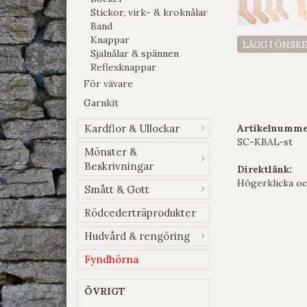
Stickor, virk- & kroknålar
Band
Knappar
LÄGG I ÖNSK
Sjalnålar & spännen
Reflexknappar
För vävare
Garnkit
Kardflor & Ullockar
Artikelnumme
SC-KBAL-st
Mönster &
Beskrivningar
Direktlänk:
Högerklicka oc
Smått & Gott
Rödcederträprodukter
Hudvård & rengöring
Fyndhörna
ÖVRIGT