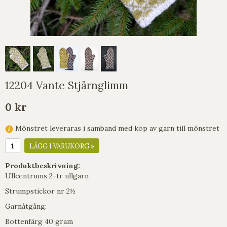
12204 Vante Stjärnglimm
0 kr
Mönstret leveraras i samband med köp av garn till mönstret
LÄGG I VARUKORG »
Produktbeskrivning:
Ullcentrums 2-tr ullgarn
Strumpstickor nr 2½
Garnåtgång:
Bottenfärg 40 gram