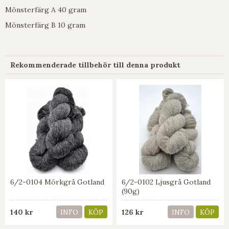
Mönsterfärg A 40 gram
Mönsterfärg B 10 gram
Rekommenderade tillbehör till denna produkt
6/2-0104 Mörkgrå Gotland
6/2-0102 Ljusgrå Gotland
(90g)
140 kr
126 kr
INFO
KÖP
INFO
KÖP