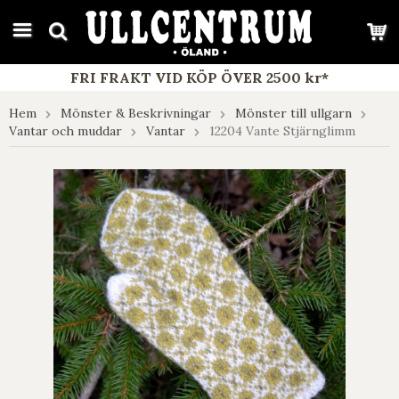
google-site-verification: google7e4b1026db5d9f32.html
FRI FRAKT VID KÖP ÖVER 2500 kr*
Hem
Mönster & Beskrivningar
Mönster till ullgarn
Vantar och muddar
Vantar
12204 Vante Stjärnglimm