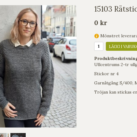
15103 Rätsti
0 kr
Mönstret leverara
LÄGG I VARUK
Produktbeskrivnin
Ullcentrums 2-tr ull
Stickor nr 4
Garnåtgång S/400, 
Tröjan kan stickas e