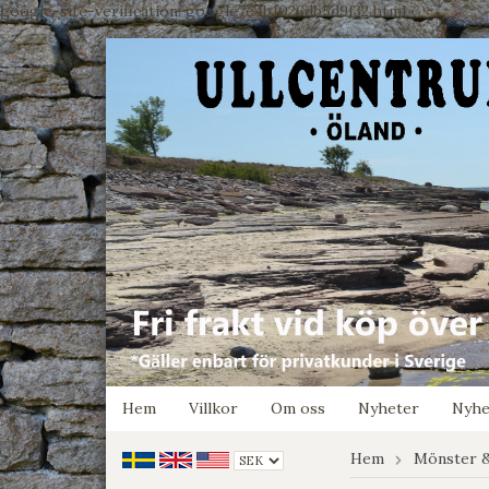
google-site-verification: google7e4b1026db5d9f32.html
Hem
Villkor
Om oss
Nyheter
Nyhe
Hem
Mönster &