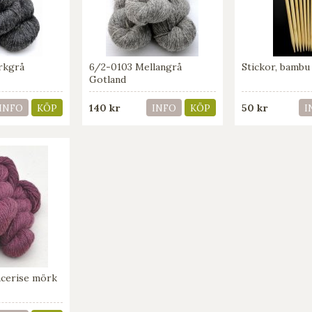
rkgrå
6/2-0103 Mellangrå
Stickor, bambu
Gotland
140 kr
50 kr
INFO
KÖP
INFO
KÖP
I
acerise mörk