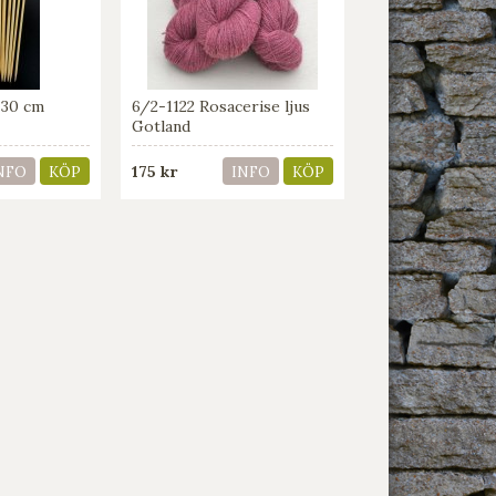
 30 cm
6/2-1122 Rosacerise ljus
Gotland
175 kr
NFO
KÖP
INFO
KÖP