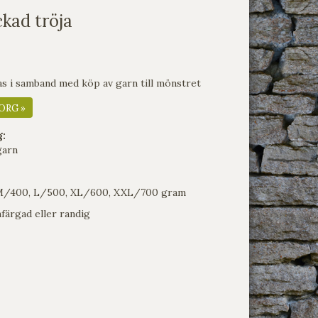
ckad tröja
s i samband med köp av garn till mönstret
ORG »
g:
garn
M/400, L/500, XL/600, XXL/700 gram
nfärgad eller randig