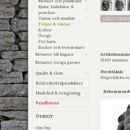
Mössor och pannband
Sjalar, halsdukar &
ponchos
Vantar och muddar
LÄGG I ÖNSK
Tröjor & västar
Koftor
Övrigt
För barn
Sockor och benvärmare
Mönster till lingarn
Artikelnumme
15103 mönster
Mönster övriga garner
Direktlänk:
Smått & Gott
Högerklicka oc
Rödcederträprodukter
Rekommender
Hudvård & rengöring
Fyndhörna
ÖVRIGT
Om Oss