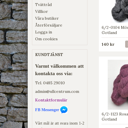
Tvättråd
Villkor
Våra butiker
Återförsäljare
6/2-0104 Mö
Logga in
Gotland
Om cookies
140 kr
KUNDTJÄNST
Varmt välkommen att
kontakta oss via:
Tel.
0485 29010
admin@ullcentrum.com
Kontaktformulär
FB Messenger
6/2-1123 Ros
Gotland
Vårt mål är att svara inom 1-2