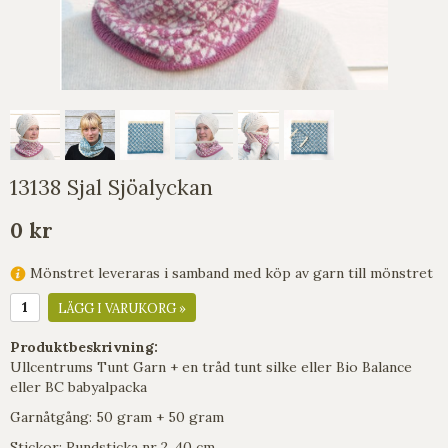
13138 Sjal Sjöalyckan
0 kr
Mönstret leveraras i samband med köp av garn till mönstret
LÄGG I VARUKORG »
Produktbeskrivning:
Ullcentrums Tunt Garn + en tråd tunt silke eller Bio Balance
eller BC babyalpacka
Garnåtgång: 50 gram + 50 gram
Stickor: Rundsticka nr 2, 40 cm