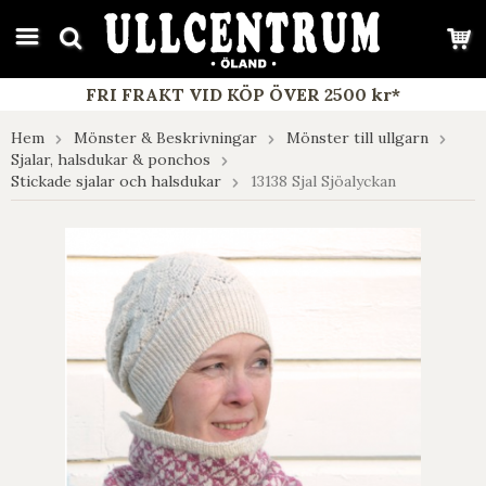
google-site-verification: google7e4b1026db5d9f32.html
FRI FRAKT VID KÖP ÖVER 2500 kr*
Hem
Mönster & Beskrivningar
Mönster till ullgarn
Sjalar, halsdukar & ponchos
Stickade sjalar och halsdukar
13138 Sjal Sjöalyckan