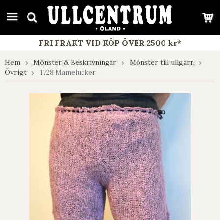
google-site-verification: google7e4b1026db5d9f32.html
FRI FRAKT VID KÖP ÖVER 2500 kr*
Hem
Mönster & Beskrivningar
Mönster till ullgarn
Övrigt
1728 Mamelucker