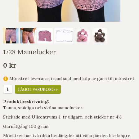
1728 Mamelucker
0 kr
Mönstret leveraras i samband med köp av garn till mönstret
LÄGG I VARUKORG »
Produktbeskrivning:
Tunna, smidiga och sköna mamelucker.
Stickade med Ullcentrums 1-tr ullgarn, och stickor nr 4½.
Garnåtgång 100 gram.
Mönstret har två olika benlängder att välja på: den lite längre