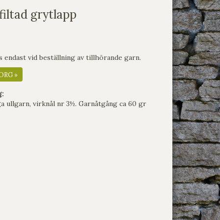
filtad grytlapp
endast vid beställning av tillhörande garn.
ORG »
g:
a ullgarn, virknål nr 3½. Garnåtgång ca 60 gr