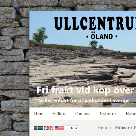
google-site-verification: google7e4b1026db5d9f32.html
Hem
Villkor
Om oss
Nyheter
Nyhe
Hem
Mönster &