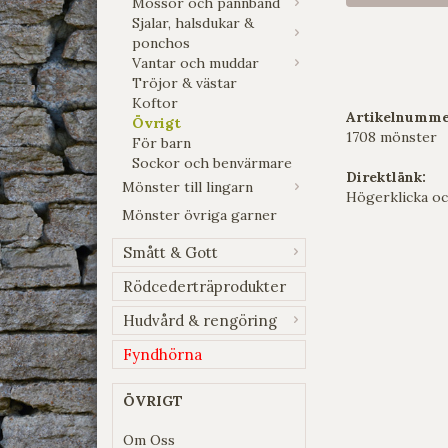
Mössor och pannband
Sjalar, halsdukar &
ponchos
Vantar och muddar
Tröjor & västar
Koftor
Artikelnumme
Övrigt
1708 mönster
För barn
Sockor och benvärmare
Direktlänk:
Mönster till lingarn
Högerklicka oc
Mönster övriga garner
Smått & Gott
Rödcederträprodukter
Hudvård & rengöring
Fyndhörna
ÖVRIGT
Om Oss