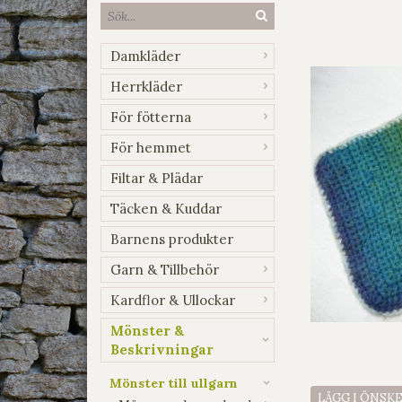
Damkläder
Herrkläder
För fötterna
För hemmet
Filtar & Plädar
Täcken & Kuddar
Barnens produkter
Garn & Tillbehör
Kardflor & Ullockar
Mönster &
Beskrivningar
Mönster till ullgarn
LÄGG I ÖNSK