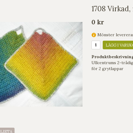
1708 Virkad, 
0 kr
Mönster levereras 
LÄGG I VARUK
Produktbeskrivnin
Ullcentrums 2-trådig
för 2 grytlappar
ELISTA