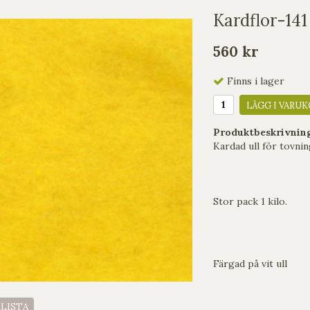
Kardflor-141 
560 kr
Finns i lager
LÄGG I VARUK
Produktbeskrivnin
Kardad ull för tovnin
Stor pack 1 kilo.
Färgad på vit ull
ELISTA