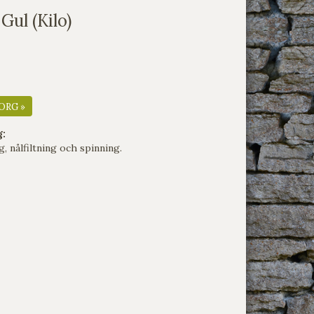
Gul (Kilo)
ORG »
g:
g, nålfiltning och spinning.