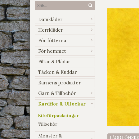
Damkläder
Herrkläder
För fötterna
För hemmet
Filtar & Plädar
Täcken & Kuddar
Barnens produkter
Garn & Tillbehör
Kardflor & Ullockar
Kiloförpackningar
Tillbehör
Mönster &
LÄGG I ÖNSK