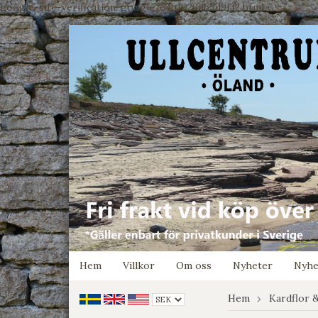
google-site-verification: google7e4b1026db5d9f32.html
Hem
Villkor
Om oss
Nyheter
Nyhe
Hem
Kardflor 