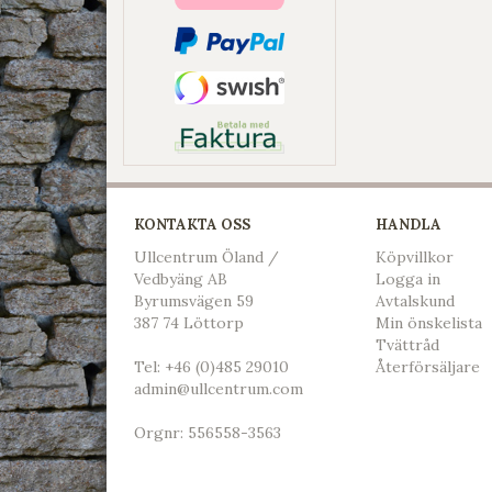
KONTAKTA OSS
HANDLA
Ullcentrum Öland /
Köpvillkor
Vedbyäng AB
L
ogga in
Byrumsvägen 59
Avtalskund
387 74 Löttorp
Min önskelista
Tvättråd
Tel:
+46 (0)485 29010
Återförsäljare
admin@ullcentrum.com
Orgnr: 556558-3563