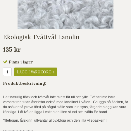
Ekologisk Tvättvål Lanolin
135 kr
Finns i lager
LÄGG I VARUKORG »
Produktbeskrivning:
Helt naturlig fläck och tvättvål inte minst för ull och ylle. Tvättar inte bara
varsamt rent utan återfettar också med lanolinet i tvålen. Gnugga på fläcken, är
du osäker så prova först på något ställe som inte syns, färgade plagg kan vara
känsliga. Låt tvålen ligga i vatten en liten stund och tvätta för hand.
Ylletröjan, fårskinn, ullvantar ullbyxblöja och den lilla yllebaskern!