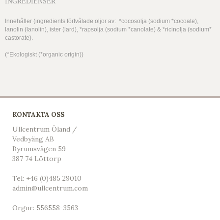
INGREDIENSER
Innehåller (ingredients förtvålade oljor av: *cocosolja (sodium *cocoate),
lanolin (lanolin), ister (lard), *rapsolja (sodium *canolate) & *ricinolja (sodium*
castorate).
(*Ekologiskt (*organic origin))
KONTAKTA OSS
Ullcentrum Öland /
Vedbyäng AB
Byrumsvägen 59
387 74 Löttorp
Tel:
+46 (0)485 29010
admin@ullcentrum.com
Orgnr: 556558-3563