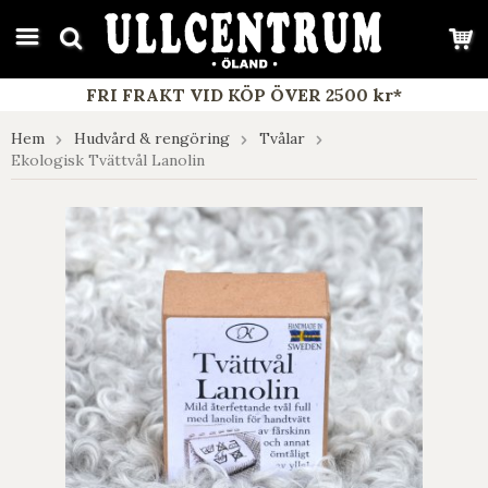
google-site-verification: google7e4b1026db5d9f32.html
FRI FRAKT VID KÖP ÖVER 2500 kr*
Hem
Hudvård & rengöring
Tvålar
Ekologisk Tvättvål Lanolin