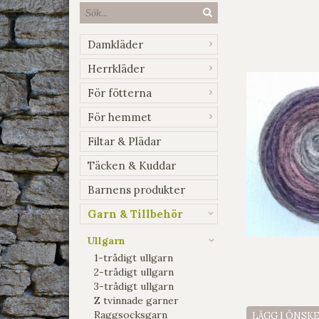
Damkläder
Herrkläder
För fötterna
För hemmet
Filtar & Plädar
Täcken & Kuddar
Barnens produkter
Garn & Tillbehör
Ullgarn
1-trådigt ullgarn
2-trådigt ullgarn
3-trådigt ullgarn
Z tvinnade garner
Raggsocksgarn
LÄGG I ÖNSK