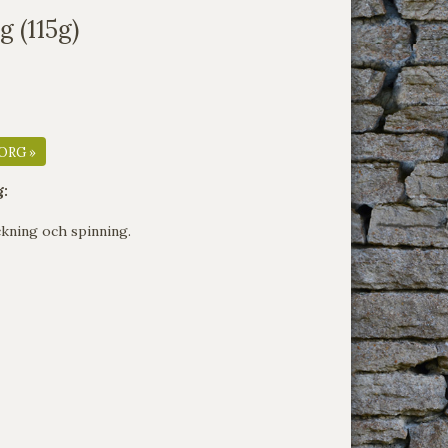
g (115g)
ORG »
g:
ckning och spinning.