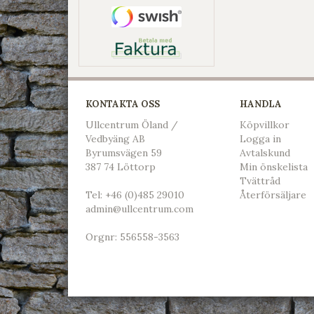
KONTAKTA OSS
HANDLA
Ullcentrum Öland /
Köpvillkor
Vedbyäng AB
L
ogga in
Byrumsvägen 59
Avtalskund
387 74 Löttorp
Min önskelista
Tvättråd
Tel:
+46 (0)485 29010
Återförsäljare
admin@ullcentrum.com
Orgnr: 556558-3563