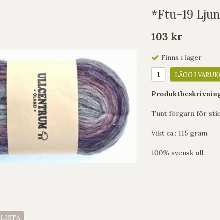
*Ftu-19 Ljun
103 kr
Finns i lager
LÄGG I VARUK
Produktbeskrivnin
Tunt förgarn för sti
Vikt ca.: 115 gram.
100% svensk ull.
ELISTA