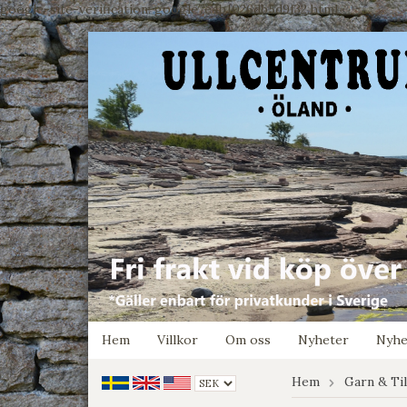
google-site-verification: google7e4b1026db5d9f32.html
Hem
Villkor
Om oss
Nyheter
Nyhe
Hem
Garn & Ti