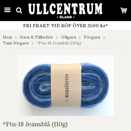
google-site-verification: google7e4b1026db5d9f32.html
FRI FRAKT VID KÖP ÖVER 2500 kr*
Hem
Garn & Tillbehör
Ullgarn
Förgarn
Tunt förgarn
*Ftu-18 Jeansblå (110g)
*Ftu-18 Jeansblå (110g)