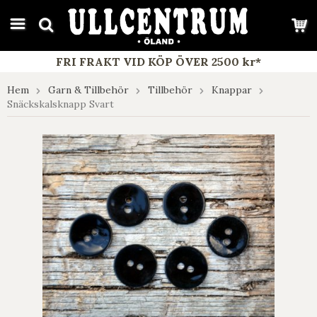
google-site-verification: google7e4b1026db5d9f32.html
FRI FRAKT VID KÖP ÖVER 2500 kr*
Hem
Garn & Tillbehör
Tillbehör
Knappar
Snäckskalsknapp Svart