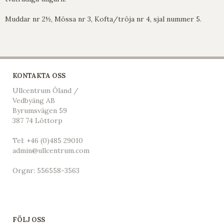
Muddar nr 2½, Mössa nr 3, Kofta/tröja nr 4, sjal nummer 5.
KONTAKTA OSS
Ullcentrum Öland /
Vedbyäng AB
Byrumsvägen 59
387 74 Löttorp
Tel:
+46 (0)485 29010
admin@ullcentrum.com
Orgnr: 556558-3563
FÖLJ OSS