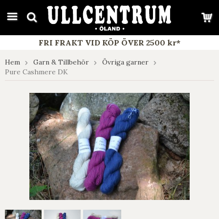
google-site-verification: google7e4b1026db5d9f32.html
FRI FRAKT VID KÖP ÖVER 2500 kr*
Hem
Garn & Tillbehör
Övriga garner
Pure Cashmere DK