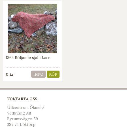
1362 Böljande sjal i Lace
0 kr
INFO
KÖP
KONTAKTA OSS
Ullcentrum Öland /
Vedbyäng AB
Byrumsvägen 59
387 74 Löttorp