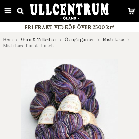
google-site-verification: google7e4b1026db5d9f32.html
FRI FRAKT VID KÖP ÖVER 2500 kr*
Hem
Garn & Tillbehör
Övriga garner
Misti Lace
Misti Lace Purple Punch