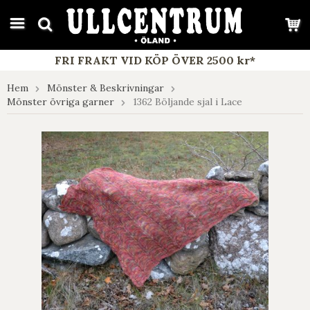
google-site-verification: google7e4b1026db5d9f32.html
FRI FRAKT VID KÖP ÖVER 2500 kr*
Hem
Mönster & Beskrivningar
Mönster övriga garner
1362 Böljande sjal i Lace