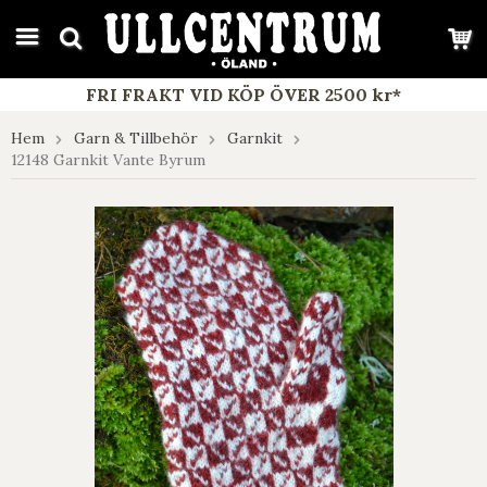
google-site-verification: google7e4b1026db5d9f32.html
FRI FRAKT VID KÖP ÖVER 2500 kr*
Hem
Garn & Tillbehör
Garnkit
12148 Garnkit Vante Byrum