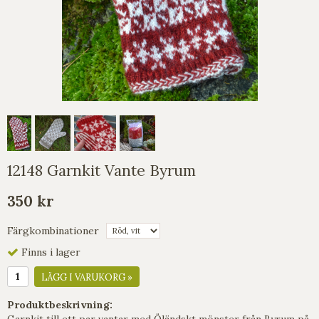
12148 Garnkit Vante Byrum
350 kr
Färgkombinationer
Finns i lager
LÄGG I VARUKORG »
Produktbeskrivning:
Garnkit till ett par vantar med Öländskt mönster från Byrum på