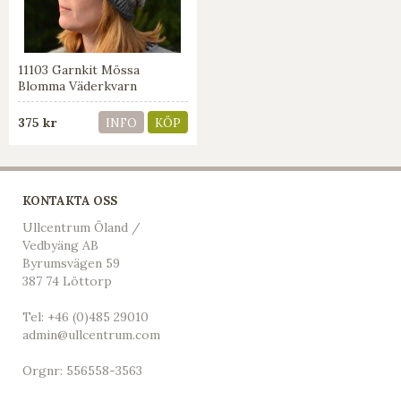
11103 Garnkit Mössa
Blomma Väderkvarn
375 kr
INFO
KÖP
KONTAKTA OSS
Ullcentrum Öland /
Vedbyäng AB
Byrumsvägen 59
387 74 Löttorp
Tel:
+46 (0)485 29010
admin@ullcentrum.com
Orgnr: 556558-3563