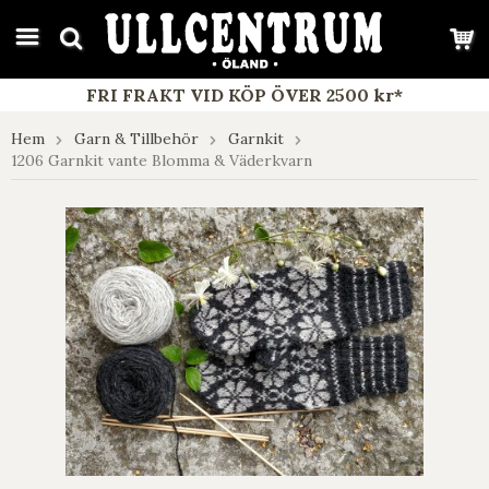
google-site-verification: google7e4b1026db5d9f32.html
FRI FRAKT VID KÖP ÖVER 2500 kr*
Hem
Garn & Tillbehör
Garnkit
1206 Garnkit vante Blomma & Väderkvarn