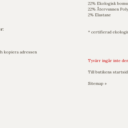
22% Ekologisk bomul
22% Återvunnen Pol
2% Elastane
r:
* certifierad ekologi
h kopiera adressen
Tyvärr ingår inte den
Till butikens startsid
Sitemap »