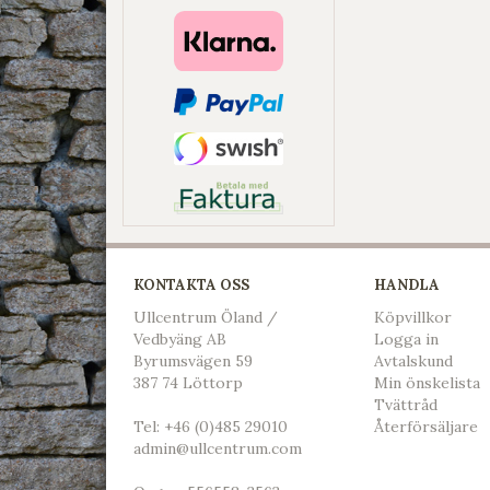
KONTAKTA OSS
HANDLA
Ullcentrum Öland /
Köpvillkor
Vedbyäng AB
L
ogga in
Byrumsvägen 59
Avtalskund
387 74 Löttorp
Min önskelista
Tvättråd
Tel:
+46 (0)485 29010
Återförsäljare
admin@ullcentrum.com