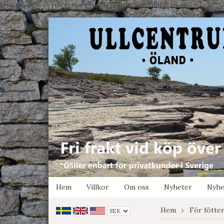
google-site-verification: google7e4b1026db5d9f32.html
Hem
Villkor
Om oss
Nyheter
Nyhe
Hem
För fötte