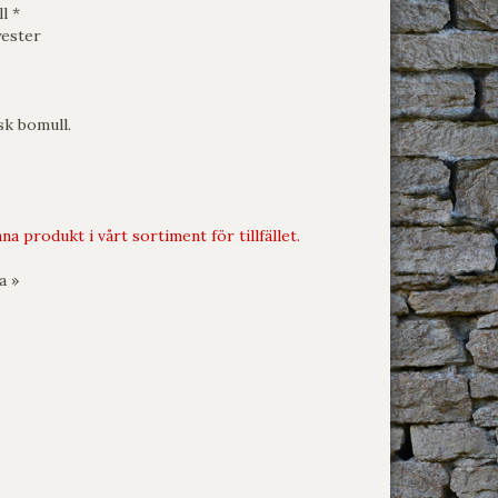
l *
yester
sk bomull.
na produkt i vårt sortiment för tillfället.
a »