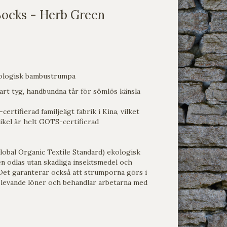
Socks - Herb Green
ologisk bambustrumpa
rt tyg, handbundna tår för sömlös känsla
certifierad familjeägt fabrik i Kina, vilket
tikel är helt GOTS-certifierad
obal Organic Textile Standard) ekologisk
en odlas utan skadliga insektsmedel och
et garanterar också att strumporna görs i
 levande löner och behandlar arbetarna med