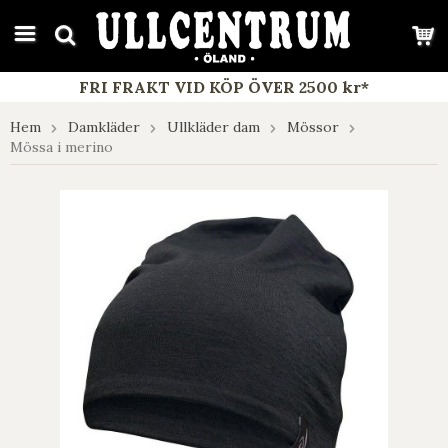
google-site-verification: google7e4b1026db5d9f32.html
FRI FRAKT VID KÖP ÖVER 2500 kr*
Hem
Damkläder
Ullkläder dam
Mössor
Mössa i merino