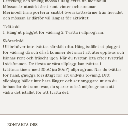
Lättviktig och smidig mössa i 160g extra fin merinoull.
Mössan är utmärkt året runt, vinter och sommar.
Merinoull transporterar snabbt överskottsvärme från huvudet
och mössan är därför väl lämpat för aktivitet.
Tvättråd
1. Häng ut plagget för vädring 2. Tvätta i ullprogram.
Skötselråd
Ull behöver inte tvättas särskilt ofta. Häng istället ut plagget
för vädring då och då så kommer det snart att återupplivas och
kännas rent och fräscht igen. När du tvättar, leta efter tvättråd
i sidsömmen. De flesta av våra ullplagg kan tvättas i
tvättmaskinen, med 30oC (ca 80oF) ullprogram. När du tvättar
för hand, gnugga försiktigt för att undvika tovning. Ditt
ylleplagg håller inte bara längre och ser snyggare ut om du
behandlar det som ovan, du sparar också miljön genom att
vädra det istället för att tvätta det.
KONTAKTA OSS