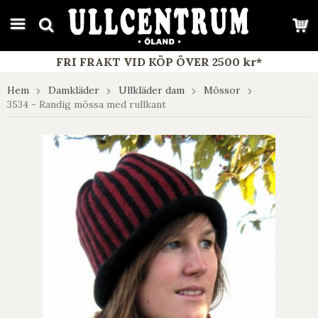
google-site-verification: google7e4b1026db5d9f32.html
FRI FRAKT VID KÖP ÖVER 2500 kr*
Hem
Damkläder
Ullkläder dam
Mössor
3534 - Randig mössa med rullkant