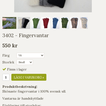
3402 - Fingervantar
550 kr
Färg
Storlek
Finns i lager
LÄGG I VARUKORG »
Produktbeskrivning:
Skönaste fingervantar i 100% svensk ull.
Vantarna är handskyttlade
Förklaring till storlekar: