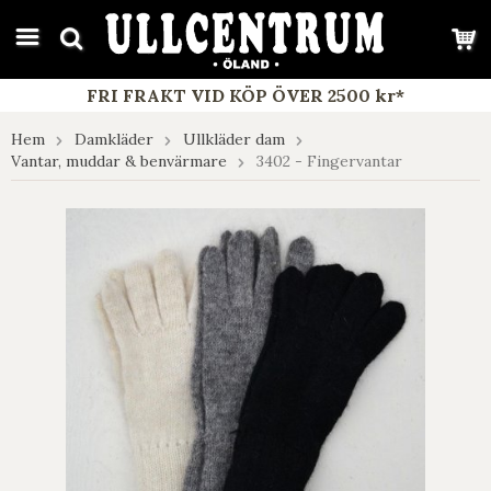
google-site-verification: google7e4b1026db5d9f32.html
FRI FRAKT VID KÖP ÖVER 2500 kr*
Hem
Damkläder
Ullkläder dam
Vantar, muddar & benvärmare
3402 - Fingervantar